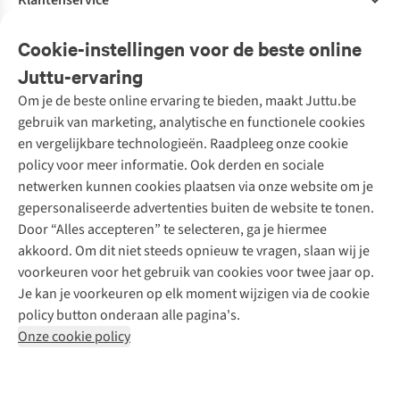
Klantenservice
Veelgestelde vragen
Cookie-instellingen voor de beste online
Onze diensten
Bestellen
Juttu-ervaring
Betalen
Tweedehands - ReJUsed
Om je de beste online ervaring te bieden, maakt Juttu.be
Juttu
10% studentenkorting
Kledingatelier
gebruik van marketing, analytische en functionele cookies
Klarna - achteraf betalen
Personal shopping
Over ons
en vergelijkbare technologieën. Raadpleeg onze cookie
Levering
Merken
Textielbox
Juttu Friends
policy voor meer informatie. Ook derden en sociale
Retourneren
Events / workshops
Inspiratie
netwerken kunnen cookies plaatsen via onze website om je
Nathalie Vleeschouwer
Bestelling herroepen
Werken bij Juttu
gepersonaliseerde advertenties buiten de website te tonen.
Selected dames
Garantie
Meld je aan voor de nieuwsbrief
Onze winkels
Door “Alles accepteren” te selecteren, ga je hiermee
HKLiving
Contact
akkoord. Om dit niet steeds opnieuw te vragen, slaan wij je
De wereld van Juttu
Dickies
Follow us
voorkeuren voor het gebruik van cookies voor twee jaar op.
Verantwoord ondernemen
Sessùn
Je kan je voorkeuren op elk moment wijzigen via de cookie
Toegankelijkheidsverklaring
Strom
policy button onderaan alle pagina's.
O My Bag
Onze cookie policy
Revolution
Disclaimer
Privacy Policy
Algemene voorwaarden
YAS
Cookie Policy
Four Roses