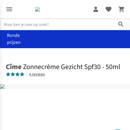
Sho
Ronde
prijzen
Home
Verzorging
Cîme
Zonnecrème Gezicht Spf30 - 50ml
4 reviews