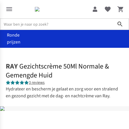
Sho
Ronde
prijzen
Home
Verzorging
RAY
Gezichtscrème 50Ml Normale &
Gemengde Huid
3 reviews
Hydrateer en bescherm je gelaat en zorg voor een stralend
en gezond gezicht met de dag- en nachtcrème van Ray.