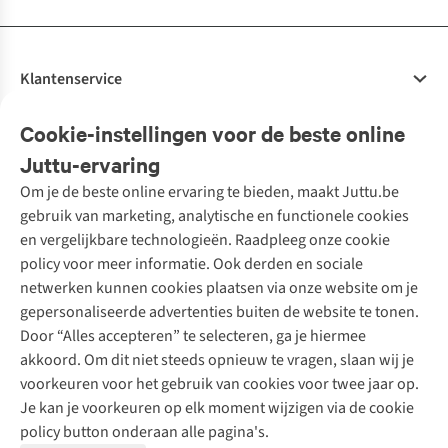
Klantenservice
Veelgestelde vragen
Cookie-instellingen voor de beste online
Onze diensten
Bestellen
Juttu-ervaring
Betalen
Tweedehands - ReJUsed
Om je de beste online ervaring te bieden, maakt Juttu.be
Juttu
10% studentenkorting
Kledingatelier
gebruik van marketing, analytische en functionele cookies
Klarna - achteraf betalen
Personal shopping
Over ons
en vergelijkbare technologieën. Raadpleeg onze cookie
Levering
Merken
Textielbox
Juttu Friends
policy voor meer informatie. Ook derden en sociale
Retourneren
Events / workshops
Inspiratie
netwerken kunnen cookies plaatsen via onze website om je
Nathalie Vleeschouwer
Bestelling herroepen
Werken bij Juttu
gepersonaliseerde advertenties buiten de website te tonen.
Selected dames
Garantie
Meld je aan voor de nieuwsbrief
Onze winkels
Door “Alles accepteren” te selecteren, ga je hiermee
HKLiving
Contact
akkoord. Om dit niet steeds opnieuw te vragen, slaan wij je
De wereld van Juttu
Dickies
Follow us
voorkeuren voor het gebruik van cookies voor twee jaar op.
Verantwoord ondernemen
Sessùn
Je kan je voorkeuren op elk moment wijzigen via de cookie
Toegankelijkheidsverklaring
Strom
policy button onderaan alle pagina's.
O My Bag