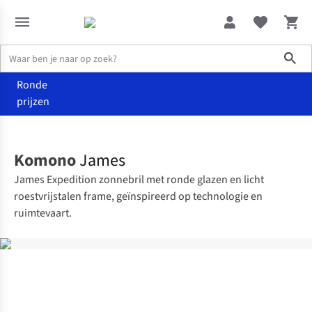
Sho
Ronde
prijzen
Accessoires
Zonnebrillen
Komono
James
James Expedition zonnebril met ronde glazen en licht
roestvrijstalen frame, geïnspireerd op technologie en
ruimtevaart.