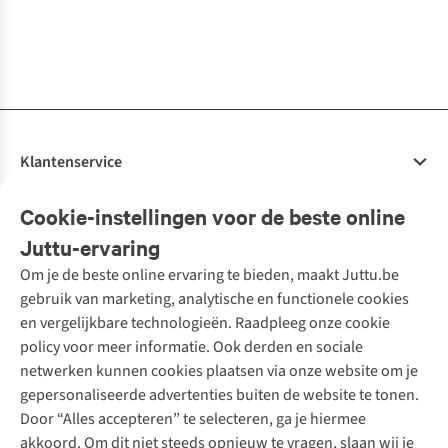
1
kleur
5
kleuren beschikbaar
5
kleuren beschikbaar
3
kleuren
4
kleuren
3
kleuren
1
kleur
2
kleuren
beschikbaar
beschikbaar
beschikbaar
beschikbaar
beschikbaar
beschikbaar
Klantenservice
Veelgestelde vragen
Cookie-instellingen voor de beste online
Onze diensten
Bestellen
Juttu-ervaring
Betalen
Tweedehands - ReJUsed
Om je de beste online ervaring te bieden, maakt Juttu.be
Juttu
10% studentenkorting
Kledingatelier
gebruik van marketing, analytische en functionele cookies
Klarna - achteraf betalen
Personal shopping
Over ons
en vergelijkbare technologieën. Raadpleeg onze cookie
Levering
Merken
Textielbox
Juttu Friends
policy voor meer informatie. Ook derden en sociale
Retourneren
Events / workshops
Inspiratie
netwerken kunnen cookies plaatsen via onze website om je
Nathalie Vleeschouwer
Bestelling herroepen
Werken bij Juttu
gepersonaliseerde advertenties buiten de website te tonen.
Selected dames
Garantie
Meld je aan voor de nieuwsbrief
Onze winkels
Door “Alles accepteren” te selecteren, ga je hiermee
HKLiving
Contact
akkoord. Om dit niet steeds opnieuw te vragen, slaan wij je
De wereld van Juttu