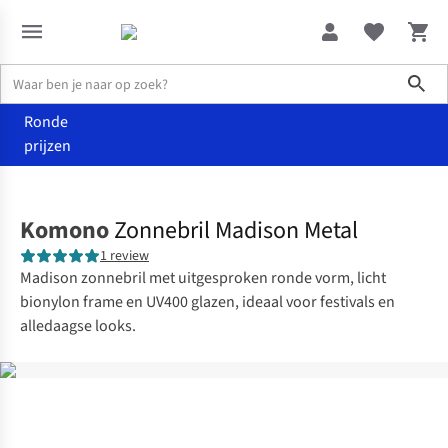
Sho
Ronde
prijzen
Accessoires
Zonnebrillen
Komono
Zonnebril Madison Metal
1 review
Madison zonnebril met uitgesproken ronde vorm, licht
bionylon frame en UV400 glazen, ideaal voor festivals en
alledaagse looks.