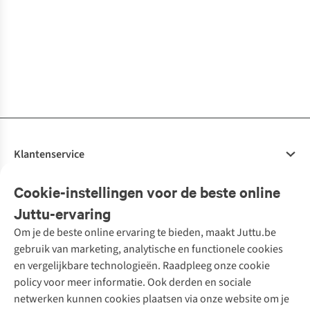
Accessoire
Devon
Francis
Fenix
12
5
5
5
5
4
8
Eyewear Pouch
2
kleuren
4
kleuren
1
kleur
3
kleuren
3
kleuren
5
kleuren beschikbaar
€5,00
€69,00
€69,00
€69,00
€59,00
€59,00
€59,00
€69,00
beschikbaar
beschikbaar
beschikbaar
beschikbaar
beschikbaar
1
kleur
5
kleuren beschikbaar
4
kleuren
5
kleuren beschikbaar
3
kleuren
3
kleuren
2
kleuren
1
kleur
beschikbaar
beschikbaar
beschikbaar
beschikbaar
beschikbaar
beschikbaar
Klantenservice
Veelgestelde vragen
Cookie-instellingen voor de beste online
Onze diensten
Bestellen
Juttu-ervaring
Betalen
Tweedehands - ReJUsed
Om je de beste online ervaring te bieden, maakt Juttu.be
Juttu
10% studentenkorting
Kledingatelier
gebruik van marketing, analytische en functionele cookies
Klarna - achteraf betalen
Personal shopping
Over ons
en vergelijkbare technologieën. Raadpleeg onze cookie
Levering
Merken
Textielbox
Juttu Friends
policy voor meer informatie. Ook derden en sociale
Retourneren
Events / workshops
Inspiratie
netwerken kunnen cookies plaatsen via onze website om je
Nathalie Vleeschouwer
Bestelling herroepen