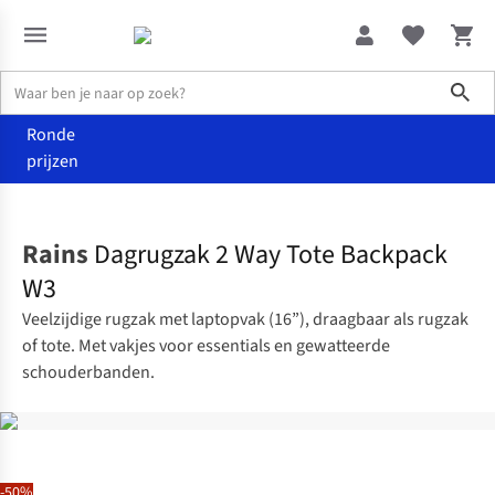
Sho
Ronde
prijzen
Accessoires
Rugzakken
Rains
Dagrugzak 2 Way Tote Backpack
W3
Veelzijdige rugzak met laptopvak (16”), draagbaar als rugzak
of tote. Met vakjes voor essentials en gewatteerde
schouderbanden.
-50%