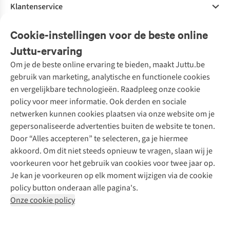
Klantenservice
Veelgestelde vragen
Cookie-instellingen voor de beste online
Onze diensten
Bestellen
Juttu-ervaring
Betalen
Tweedehands - ReJUsed
Om je de beste online ervaring te bieden, maakt Juttu.be
Juttu
10% studentenkorting
Kledingatelier
gebruik van marketing, analytische en functionele cookies
Klarna - achteraf betalen
Personal shopping
Over ons
en vergelijkbare technologieën. Raadpleeg onze cookie
Levering
Merken
Textielbox
Juttu Friends
policy voor meer informatie. Ook derden en sociale
Retourneren
Events / workshops
Inspiratie
netwerken kunnen cookies plaatsen via onze website om je
Nathalie Vleeschouwer
Bestelling herroepen
Werken bij Juttu
gepersonaliseerde advertenties buiten de website te tonen.
Selected dames
Garantie
Meld je aan voor de nieuwsbrief
Onze winkels
Door “Alles accepteren” te selecteren, ga je hiermee
HKLiving
Contact
akkoord. Om dit niet steeds opnieuw te vragen, slaan wij je
De wereld van Juttu
Dickies
Follow us
voorkeuren voor het gebruik van cookies voor twee jaar op.
Verantwoord ondernemen
Sessùn
Je kan je voorkeuren op elk moment wijzigen via de cookie
Toegankelijkheidsverklaring
Strom
policy button onderaan alle pagina's.
O My Bag
Onze cookie policy
Revolution
Disclaimer
Privacy Policy
Algemene voorwaarden
YAS
Cookie Policy