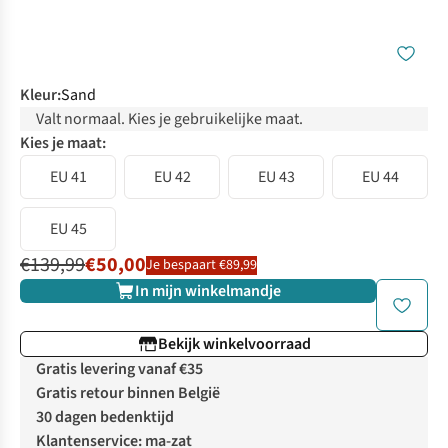
Kleur
:
Sand
Valt normaal. Kies je gebruikelijke maat.
Kies je maat:
EU 41
EU 42
EU 43
EU 44
EU 45
€139,99
€50,00
Je bespaart €89,99
In mijn winkelmandje
Bekijk winkelvoorraad
Gratis levering vanaf €35
Gratis retour binnen België
30 dagen bedenktijd
Klantenservice: ma-zat