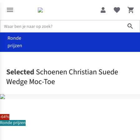
Sho
Ronde
prijzen
Kleding
Schoenen
Selected
Schoenen Christian Suede
Wedge Moc-Toe
-64%
Ronde prijzen