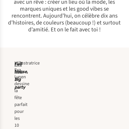
avec un rêve : créer un lieu où la mode, les
marques uniques et les good vibes se
rencontrent. Aujourd’hui, on célèbre dix ans
d’histoires, de couleurs (beaucoup !) et surtout
d’amitié. Et on le fait avec toi !
L’illustratrice
Full
Lire
Eva
house,
plus
Lynen
big
dessine
party
la
fête
parfait
pour
les
10