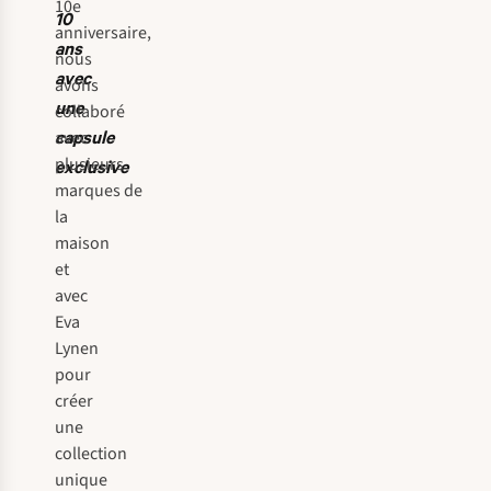
10e
10
anniversaire,
ans
nous
avec
avons
une
collaboré
capsule
avec
plusieurs
exclusive
marques
de
la
maison
et
avec
Eva
Lynen
pour
créer
une
collection
unique