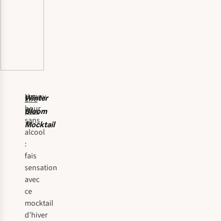
Happy
Winter
Lire
hour
Bloom
plus
sans
Mocktail
alcool
:
fais
sensation
avec
ce
mocktail
d’hiver