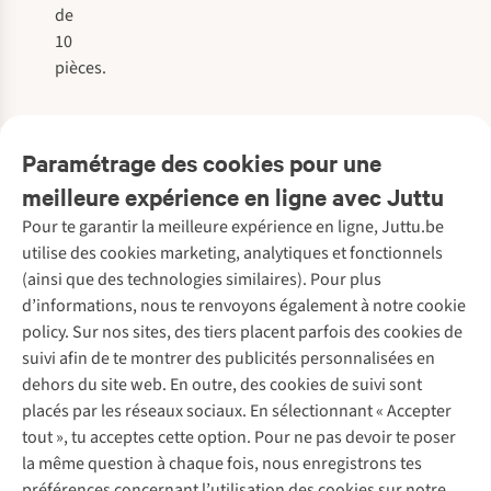
de
10
pièces.
Paramétrage des cookies pour une
meilleure expérience en ligne avec Juttu
Pour te garantir la meilleure expérience en ligne, Juttu.be
Service client
utilise des cookies marketing, analytiques et fonctionnels
(ainsi que des technologies similaires). Pour plus
Questions fréquentes
d’informations, nous te renvoyons également à notre cookie
Nos services
Commander
policy. Sur nos sites, des tiers placent parfois des cookies de
Payer
Vintage - ReJUsed
suivi afin de te montrer des publicités personnalisées en
Juttu
10 % réduction étudiants
Atelier de couture
dehors du site web. En outre, des cookies de suivi sont
Klarna : post-paiement
Personal shopping
placés par les réseaux sociaux. En sélectionnant « Accepter
Qui sommes-nous ?
Livraison
Boîte à vêtements
tout », tu acceptes cette option. Pour ne pas devoir te poser
Juttu Friends
Abonne-toi à la newsletter
Retourner
Événements / ateliers
la même question à chaque fois, nous enregistrons tes
Inspiration
Rétractation d'une commande
préférences concernant l’utilisation des cookies sur notre