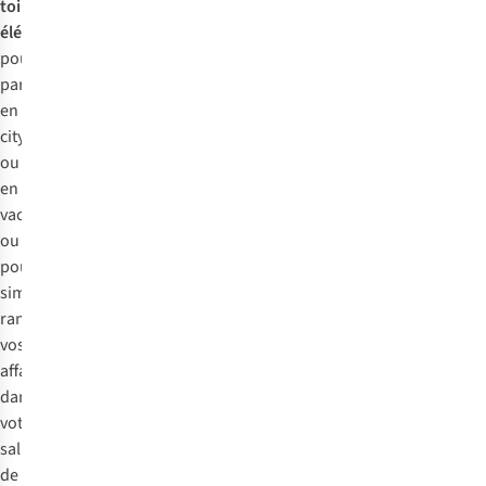
toilette
élégante
pour
partir
en
citytrip
ou
en
vacances,
ou
pour
simplement
ranger
vos
affaires
dans
votre
salle
de