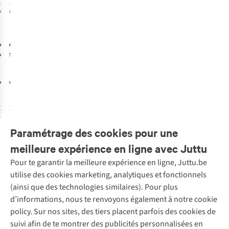
1
couleur
1
couleur
disponible
disponible
%
Anna+Nina
All the ways to
Accessoire
say
Textiles Sage
Organisateur
Sole Mare
De La Maison
€34,95
€24,95
Washbag
Flower Garden
Jewellery Box
1
couleur
1
couleur
disponible
disponible
Paramétrage des cookies pour une
meilleure expérience en ligne avec Juttu
Pour te garantir la meilleure expérience en ligne, Juttu.be
Service client
utilise des cookies marketing, analytiques et fonctionnels
(ainsi que des technologies similaires). Pour plus
Questions fréquentes
d’informations, nous te renvoyons également à notre cookie
Nos services
Commander
policy. Sur nos sites, des tiers placent parfois des cookies de
Payer
Vintage - ReJUsed
suivi afin de te montrer des publicités personnalisées en