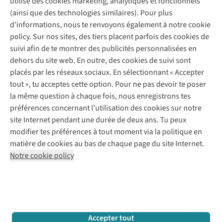
utilise des cookies marketing, analytiques et fonctionnels
(ainsi que des technologies similaires). Pour plus
Questions fréquentes
d’informations, nous te renvoyons également à notre cookie
Nos services
Commander
policy. Sur nos sites, des tiers placent parfois des cookies de
Payer
Vintage - ReJUsed
suivi afin de te montrer des publicités personnalisées en
Juttu
10 % réduction étudiants
Atelier de couture
dehors du site web. En outre, des cookies de suivi sont
Klarna : post-paiement
Personal shopping
placés par les réseaux sociaux. En sélectionnant « Accepter
Qui sommes-nous ?
Livraison
Boîte à vêtements
tout », tu acceptes cette option. Pour ne pas devoir te poser
Juttu Friends
Abonne-toi à la newsletter
Retourner
Événements / ateliers
la même question à chaque fois, nous enregistrons tes
Inspiration
Rétractation d'une commande
préférences concernant l’utilisation des cookies sur notre
Travailler chez Juttu
Garantie
Suivez-nous
site Internet pendant une durée de deux ans. Tu peux
Nos magasins
Contact
modifier tes préférences à tout moment via la politique en
Le monde de Juttu
matière de cookies au bas de chaque page du site Internet.
Entrepreneuriat responsable
Notre cookie policy
Déclaration d’accessibilité
Mentions légales
Politique de confidentialté
Conditions générales
Cookie policy
Retail Concepts N.V.,
Smallandlaan 9,
2660 Hoboken
team@juttu.be
+32 (0)3 828 30 15
Accepter tout