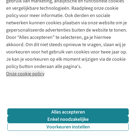
gebruik van marketing, analytische en functionele cookies
Klarna - achteraf betalen
Personal shopping
Over ons
en vergelijkbare technologieën. Raadpleeg onze cookie
Levering
Merken
Textielbox
Juttu Friends
policy voor meer informatie. Ook derden en sociale
Retourneren
Events / workshops
Inspiratie
netwerken kunnen cookies plaatsen via onze website om je
Nathalie Vleeschouwer
Bestelling herroepen
Werken bij Juttu
gepersonaliseerde advertenties buiten de website te tonen.
Selected dames
Garantie
Meld je aan voor de nieuwsbrief
Onze winkels
Door “Alles accepteren” te selecteren, ga je hiermee
HKLiving
Contact
akkoord. Om dit niet steeds opnieuw te vragen, slaan wij je
De wereld van Juttu
Dickies
Follow us
voorkeuren voor het gebruik van cookies voor twee jaar op.
Verantwoord ondernemen
Sessùn
Je kan je voorkeuren op elk moment wijzigen via de cookie
Toegankelijkheidsverklaring
Strom
policy button onderaan alle pagina's.
O My Bag
Onze cookie policy
Revolution
Disclaimer
Privacy Policy
Algemene voorwaarden
YAS
Cookie Policy
Four Roses
Retail Concepts N.V.,
Smallandlaan 9,
2660 Hoboken
team@juttu.be
+32 (0)3 828 30 15
Alles accepteren
BTW BE 0416.762.280
Enkel noodzakelijke
Voorkeuren instellen
Filter & sorteer