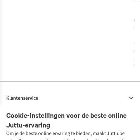
bes
R
pr
%
Ma
Sho
Ma
€5
€3
1
k
bes
Klantenservice
Veelgestelde vragen
Cookie-instellingen voor de beste online
Onze diensten
Bestellen
Juttu-ervaring
Betalen
Tweedehands - ReJUsed
Om je de beste online ervaring te bieden, maakt Juttu.be
Juttu
10% studentenkorting
Kledingatelier