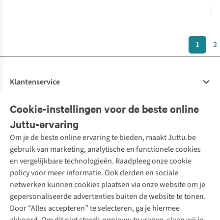
1
k
bes
1
2
Klantenservice
Veelgestelde vragen
Cookie-instellingen voor de beste online
Onze diensten
Bestellen
Juttu-ervaring
Betalen
Tweedehands - ReJUsed
Om je de beste online ervaring te bieden, maakt Juttu.be
Juttu
10% studentenkorting
Kledingatelier
gebruik van marketing, analytische en functionele cookies
Klarna - achteraf betalen
Personal shopping
Over ons
en vergelijkbare technologieën. Raadpleeg onze cookie
Levering
Merken
Textielbox
Juttu Friends
policy voor meer informatie. Ook derden en sociale
Retourneren
Events / workshops
Inspiratie
netwerken kunnen cookies plaatsen via onze website om je
Nathalie Vleeschouwer
Bestelling herroepen
Werken bij Juttu
gepersonaliseerde advertenties buiten de website te tonen.
Selected dames
Garantie
Meld je aan voor de nieuwsbrief
Onze winkels
Door “Alles accepteren” te selecteren, ga je hiermee
HKLiving
Contact
De wereld van Juttu