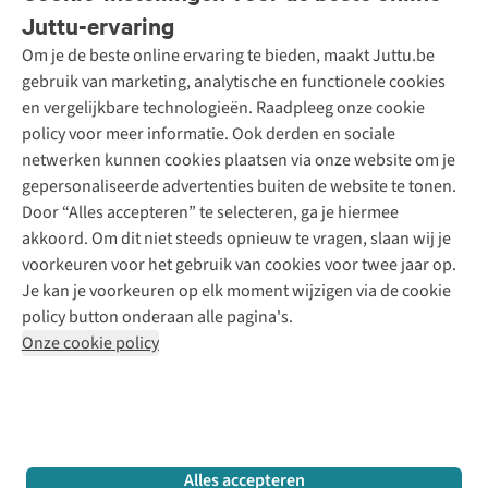
Bestellen
Juttu-ervaring
Betalen
Tweedehands - ReJUsed
Om je de beste online ervaring te bieden, maakt Juttu.be
Juttu
10% studentenkorting
Kledingatelier
gebruik van marketing, analytische en functionele cookies
Klarna - achteraf betalen
Personal shopping
Over ons
en vergelijkbare technologieën. Raadpleeg onze cookie
Levering
Merken
Textielbox
Juttu Friends
policy voor meer informatie. Ook derden en sociale
Retourneren
Events / workshops
Inspiratie
netwerken kunnen cookies plaatsen via onze website om je
Nathalie Vleeschouwer
Bestelling herroepen
Werken bij Juttu
gepersonaliseerde advertenties buiten de website te tonen.
Selected dames
Garantie
Meld je aan voor de nieuwsbrief
Onze winkels
Door “Alles accepteren” te selecteren, ga je hiermee
HKLiving
Contact
akkoord. Om dit niet steeds opnieuw te vragen, slaan wij je
De wereld van Juttu
Dickies
Follow us
voorkeuren voor het gebruik van cookies voor twee jaar op.
Verantwoord ondernemen
Sessùn
Je kan je voorkeuren op elk moment wijzigen via de cookie
Toegankelijkheidsverklaring
Strom
policy button onderaan alle pagina's.
O My Bag
Onze cookie policy
Revolution
Disclaimer
Privacy Policy
Algemene voorwaarden
YAS
Cookie Policy
Four Roses
Retail Concepts N.V.,
Smallandlaan 9,
2660 Hoboken
team@juttu.be
+32 (0)3 828 30 15
Alles accepteren