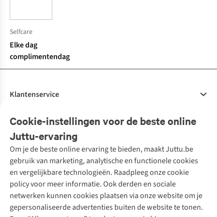
Selfcare
Elke dag
complimentendag
Klantenservice
Veelgestelde vragen
Cookie-instellingen voor de beste online
Onze diensten
Bestellen
Juttu-ervaring
Betalen
Tweedehands - ReJUsed
Om je de beste online ervaring te bieden, maakt Juttu.be
Juttu
10% studentenkorting
Kledingatelier
gebruik van marketing, analytische en functionele cookies
Klarna - achteraf betalen
Personal shopping
Over ons
en vergelijkbare technologieën. Raadpleeg onze cookie
Levering
Merken
Textielbox
Juttu Friends
policy voor meer informatie. Ook derden en sociale
Retourneren
Events / workshops
Inspiratie
netwerken kunnen cookies plaatsen via onze website om je
Nathalie Vleeschouwer
Bestelling herroepen
Werken bij Juttu
gepersonaliseerde advertenties buiten de website te tonen.
Selected dames
Garantie
Meld je aan voor de nieuwsbrief