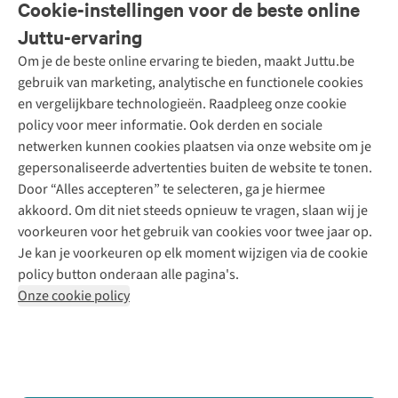
Cookie-instellingen voor de beste online
Onze diensten
Bestellen
Juttu-ervaring
Betalen
Tweedehands - ReJUsed
Om je de beste online ervaring te bieden, maakt Juttu.be
Juttu
10% studentenkorting
Kledingatelier
gebruik van marketing, analytische en functionele cookies
Klarna - achteraf betalen
Personal shopping
Over ons
en vergelijkbare technologieën. Raadpleeg onze cookie
Levering
Merken
Textielbox
Juttu Friends
policy voor meer informatie. Ook derden en sociale
Retourneren
Events / workshops
Inspiratie
netwerken kunnen cookies plaatsen via onze website om je
Nathalie Vleeschouwer
Bestelling herroepen
Werken bij Juttu
gepersonaliseerde advertenties buiten de website te tonen.
Selected dames
Garantie
Meld je aan voor de nieuwsbrief
Onze winkels
Door “Alles accepteren” te selecteren, ga je hiermee
HKLiving
Contact
akkoord. Om dit niet steeds opnieuw te vragen, slaan wij je
De wereld van Juttu
Dickies
Follow us
voorkeuren voor het gebruik van cookies voor twee jaar op.
Verantwoord ondernemen
Sessùn
Je kan je voorkeuren op elk moment wijzigen via de cookie
Toegankelijkheidsverklaring
Strom
policy button onderaan alle pagina's.
O My Bag
Onze cookie policy
Revolution
Disclaimer
Privacy Policy
Algemene voorwaarden
YAS
Cookie Policy
Four Roses
Retail Concepts N.V.,
Smallandlaan 9,
2660 Hoboken