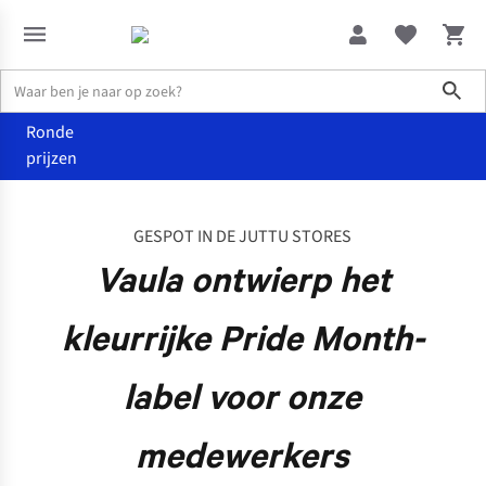
Sho
Ronde
prijzen
De wereld van Juttu
Vaula ontwierp het kleurrijke Pride Month-
GESPOT IN DE JUTTU STORES
Vaula ontwierp het
kleurrijke Pride Month-
label voor onze
medewerkers