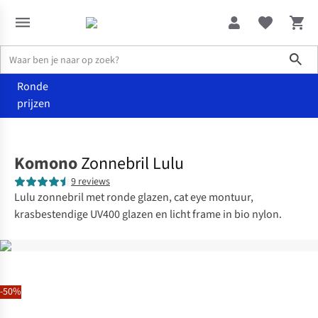
Sho
Ronde
prijzen
Accessoires
Zonnebrillen
Komono
Zonnebril Lulu
9 reviews
Lulu zonnebril met ronde glazen, cat eye montuur,
krasbestendige UV400 glazen en licht frame in bio nylon.
-50%