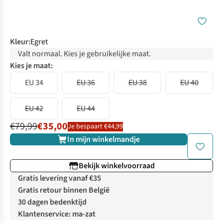
Kleur
:
Egret
Valt normaal. Kies je gebruikelijke maat.
Kies je maat:
EU 34
EU 36
EU 38
EU 40
EU 42
EU 44
€79,99
€35,00
Je bespaart €44,99
In mijn winkelmandje
Bekijk winkelvoorraad
Gratis levering vanaf €35
Gratis retour binnen België
30 dagen bedenktijd
Klantenservice: ma-zat