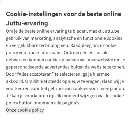
Veelgestelde vragen
Cookie-instellingen voor de beste online
Onze diensten
Bestellen
Juttu-ervaring
Betalen
Tweedehands - ReJUsed
Om je de beste online ervaring te bieden, maakt Juttu.be
Juttu
10% studentenkorting
Kledingatelier
gebruik van marketing, analytische en functionele cookies
Klarna - achteraf betalen
Personal shopping
Over ons
en vergelijkbare technologieën. Raadpleeg onze cookie
Levering
Merken
Textielbox
Juttu Friends
policy voor meer informatie. Ook derden en sociale
Retourneren
Events / workshops
Inspiratie
netwerken kunnen cookies plaatsen via onze website om je
Nathalie Vleeschouwer
Bestelling herroepen
Werken bij Juttu
gepersonaliseerde advertenties buiten de website te tonen.
Selected dames
Garantie
Meld je aan voor de nieuwsbrief
Onze winkels
Door “Alles accepteren” te selecteren, ga je hiermee
HKLiving
Contact
akkoord. Om dit niet steeds opnieuw te vragen, slaan wij je
De wereld van Juttu
Dickies
Follow us
voorkeuren voor het gebruik van cookies voor twee jaar op.
Verantwoord ondernemen
Sessùn
Je kan je voorkeuren op elk moment wijzigen via de cookie
Toegankelijkheidsverklaring
Strom
policy button onderaan alle pagina's.
O My Bag
Onze cookie policy
Revolution
Disclaimer
Privacy Policy
Algemene voorwaarden
YAS
Cookie Policy
Four Roses