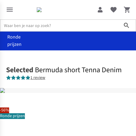
Sho
Ronde
prijzen
Kleding
Shorts
Selected
Bermuda short Tenna Denim
1 review
-56%
Ronde prijzen