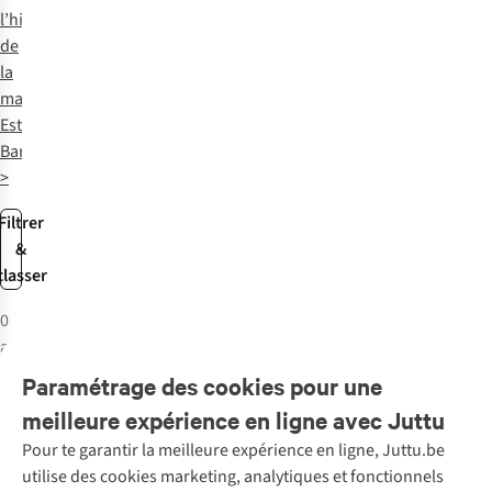
l’histoire
de
la
marque
Estella
Bartlett
>
Filtrer
&
classer
0
articles
Paramétrage des cookies pour une
meilleure expérience en ligne avec Juttu
Pour te garantir la meilleure expérience en ligne, Juttu.be
Service client
utilise des cookies marketing, analytiques et fonctionnels