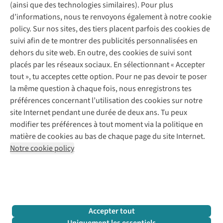
(ainsi que des technologies similaires). Pour plus
Questions fréquentes
d’informations, nous te renvoyons également à notre cookie
Nos services
Commander
policy. Sur nos sites, des tiers placent parfois des cookies de
Payer
Vintage - ReJUsed
suivi afin de te montrer des publicités personnalisées en
Juttu
10 % réduction étudiants
Atelier de couture
dehors du site web. En outre, des cookies de suivi sont
Klarna : post-paiement
Personal shopping
placés par les réseaux sociaux. En sélectionnant « Accepter
Qui sommes-nous ?
Livraison
Boîte à vêtements
tout », tu acceptes cette option. Pour ne pas devoir te poser
Juttu Friends
Abonne-toi à la newsletter
Retourner
Événements / ateliers
la même question à chaque fois, nous enregistrons tes
Inspiration
Rétractation d'une commande
préférences concernant l’utilisation des cookies sur notre
Travailler chez Juttu
Garantie
Suivez-nous
site Internet pendant une durée de deux ans. Tu peux
Nos magasins
Contact
modifier tes préférences à tout moment via la politique en
Le monde de Juttu
matière de cookies au bas de chaque page du site Internet.
Entrepreneuriat responsable
Notre cookie policy
Déclaration d’accessibilité
Mentions légales
Politique de confidentialté
Conditions générales
Cookie policy
Retail Concepts N.V.,
Smallandlaan 9,
2660 Hoboken
team@juttu.be
+32 (0)3 828 30 15
Accepter tout
BTW BE 0416.762.280