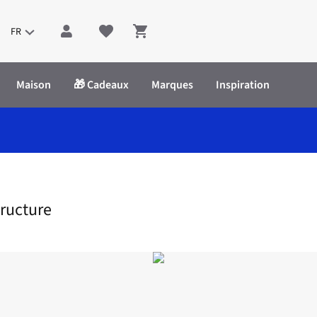
FR
Shopping cart
Maison
🎁 Cadeaux
Marques
Inspiration
 Pocket Glossy Structure
ructure