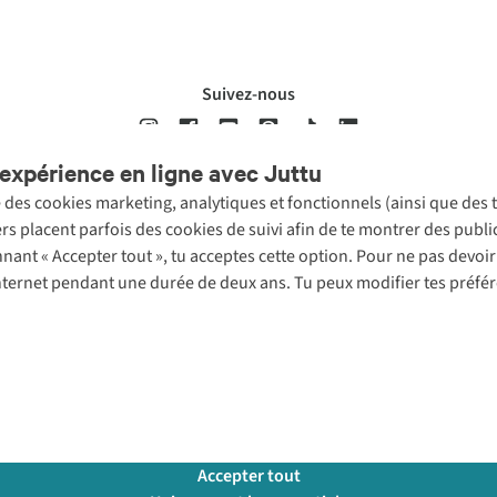
Suivez-nous
expérience en ligne avec Juttu
se des cookies marketing, analytiques et fonctionnels (ainsi que des
ons légales
Politique de confidentialté
Conditions générales
Cookie 
ers placent parfois des cookies de suivi afin de te montrer des publ
onnant « Accepter tout », tu acceptes cette option. Pour ne pas devo
 Internet pendant une durée de deux ans. Tu peux modifier tes préfé
Accepter tout