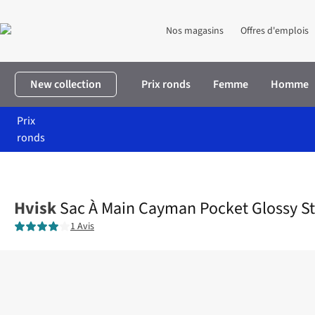
Nos magasins
Offres d'emplois
New collection
Prix ronds
Femme
Homme
Prix
ronds
Accueil
Femme
Accessoires
Sacs à main
Sac À Main Cayman
Hvisk
Sac À Main Cayman Pocket Glossy St
1 Avis