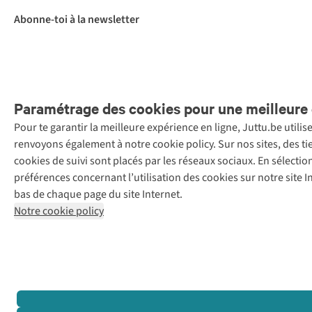
Abonne-toi à la newsletter
Paramétrage des cookies pour une meilleure 
Pour te garantir la meilleure expérience en ligne, Juttu.be utili
Menti
renvoyons également à notre cookie policy. Sur nos sites, des ti
Retail Concepts
cookies de suivi sont placés par les réseaux sociaux. En sélecti
N.V.,
préférences concernant l’utilisation des cookies sur notre site
Smallandlaan
bas de chaque page du site Internet.
9, 2660
Notre cookie policy
Hoboken
+32 (0)3 828
30 15
team@juttu.be
BTW BE
0416.762.280