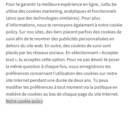
Pour te garantir la meilleure expérience en ligne, Juttu.be
Service client
utilise des cookies marketing, analytiques et fonctionnels
(ainsi que des technologies similaires). Pour plus
Questions fréquentes
d’informations, nous te renvoyons également à notre cookie
Nos services
Commander
policy. Sur nos sites, des tiers placent parfois des cookies de
Payer
Vintage - ReJUsed
suivi afin de te montrer des publicités personnalisées en
Juttu
10 % réduction étudiants
Atelier de couture
dehors du site web. En outre, des cookies de suivi sont
Klarna : post-paiement
Personal shopping
placés par les réseaux sociaux. En sélectionnant « Accepter
Qui sommes-nous ?
Livraison
Boîte à vêtements
tout », tu acceptes cette option. Pour ne pas devoir te poser
Juttu Friends
Abonne-toi à la newsletter
Retourner
Événements / ateliers
la même question à chaque fois, nous enregistrons tes
Inspiration
Rétractation d'une commande
préférences concernant l’utilisation des cookies sur notre
Travailler chez Juttu
Garantie
Suivez-nous
site Internet pendant une durée de deux ans. Tu peux
Nos magasins
Contact
modifier tes préférences à tout moment via la politique en
Le monde de Juttu
matière de cookies au bas de chaque page du site Internet.
Entrepreneuriat responsable
Notre cookie policy
Déclaration d’accessibilité
Mentions légales
Politique de confidentialté
Conditions générales
Cookie policy
Retail Concepts N.V.,
Smallandlaan 9,
2660 Hoboken