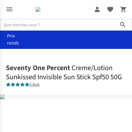
Sho
Prix
ronds
Accueil
Soins
Seventy One Percent
Creme/Lotion
Sunkissed Invisible Sun Stick Spf50 50G
5 Avis