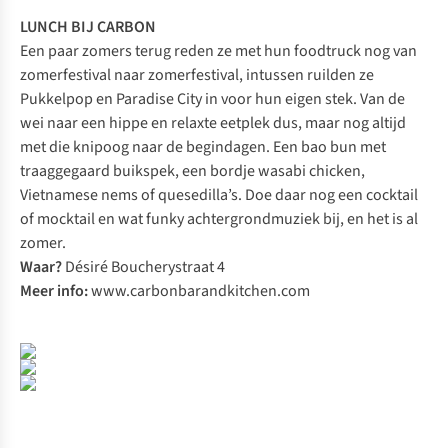
LUNCH BIJ CARBON
Een paar zomers terug reden ze met hun foodtruck nog van
zomerfestival naar zomerfestival, intussen ruilden ze
Pukkelpop en Paradise City in voor hun eigen stek. Van de
wei naar een hippe en relaxte eetplek dus, maar nog altijd
met die knipoog naar de begindagen. Een bao bun met
traaggegaard buikspek, een bordje wasabi chicken,
Vietnamese nems of quesedilla’s. Doe daar nog een cocktail
of mocktail en wat funky achtergrondmuziek bij, en het is al
zomer.
Waar?
Désiré Boucherystraat 4
Meer info:
www.carbonbarandkitchen.com