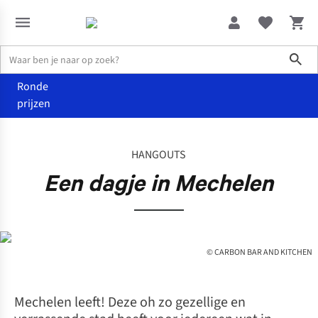
Sho
Ronde
prijzen
De wereld van Juttu
Een dagje in Mechelen
HANGOUTS
Een dagje in Mechelen
© CARBON BAR AND KITCHEN
Mechelen leeft! Deze oh zo gezellige en