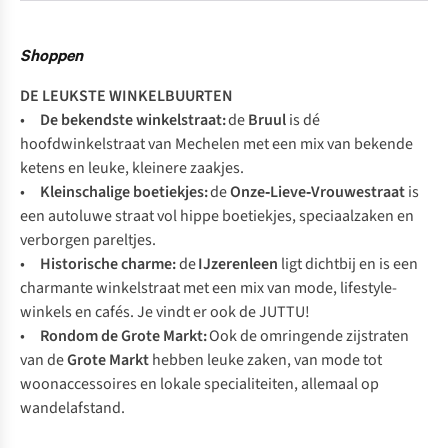
Shoppen
DE LEUKSTE WINKELBUURTEN
•
De bekendste winkelstraat:
de
Bruul
is dé
hoofdwinkelstraat van Mechelen met een mix van bekende
ketens en leuke, kleinere zaakjes.
•
Kleinschalige boetiekjes:
de
Onze‑Lieve‑Vrouwestraat
is
een autoluwe straat vol hippe boetiekjes, speciaalzaken en
verborgen pareltjes.
•
Historische charme:
de
IJzerenleen
ligt dichtbij en is een
charmante winkelstraat met een mix van mode, lifestyle­
winkels en cafés. Je vindt er ook de JUTTU!
•
Rondom de Grote Markt:
Ook de omringende zijstraten
van de
Grote Markt
hebben leuke zaken, van mode tot
woonaccessoires ­en lokale specialiteiten, allemaal op
wandelafstand.