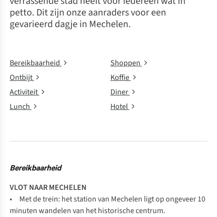
verrassende stad heeft voor iedereen wat in
petto. Dit zijn onze aanraders voor een
gevarieerd dagje in Mechelen.
Bereikbaarheid
Shoppen
Ontbijt
Koffie
Activiteit
Diner
Lunch
Hotel
Bereikbaarheid
VLOT NAAR MECHELEN
• Met de trein: het station van Mechelen ligt op ongeveer 10
minuten wandelen van het historische centrum.