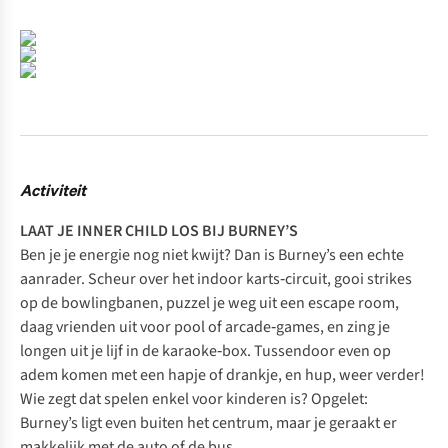
Activiteit
LAAT JE INNER CHILD LOS BIJ BURNEY’S
Ben je je energie nog niet kwijt? Dan is
Burney’s
een echte
aanrader. Scheur over het indoor karts‑circuit, gooi strikes
op de bowlingbanen, puzzel je weg uit een escape room,
daag vrienden uit voor pool of arcade‑games, en zing je
longen uit je lijf in de karaoke‑box. Tussendoor even op
adem komen met een hapje of drankje, en hup, weer verder!
Wie zegt dat spelen enkel voor kinderen is? Opgelet:
Burney’s ligt even buiten het centrum, maar je geraakt er
makkelijk met de auto of de bus.