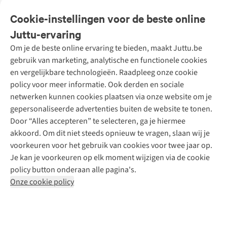
Veelgestelde vragen
Cookie-instellingen voor de beste online
Onze diensten
Bestellen
Juttu-ervaring
Betalen
Tweedehands - ReJUsed
Om je de beste online ervaring te bieden, maakt Juttu.be
Juttu
10% studentenkorting
Kledingatelier
gebruik van marketing, analytische en functionele cookies
Klarna - achteraf betalen
Personal shopping
Over ons
en vergelijkbare technologieën. Raadpleeg onze cookie
Levering
Merken
Textielbox
Juttu Friends
policy voor meer informatie. Ook derden en sociale
Retourneren
Events / workshops
Inspiratie
netwerken kunnen cookies plaatsen via onze website om je
Nathalie Vleeschouwer
Bestelling herroepen
Werken bij Juttu
gepersonaliseerde advertenties buiten de website te tonen.
Selected dames
Garantie
Meld je aan voor de nieuwsbrief
Onze winkels
Door “Alles accepteren” te selecteren, ga je hiermee
HKLiving
Contact
akkoord. Om dit niet steeds opnieuw te vragen, slaan wij je
De wereld van Juttu
Dickies
Follow us
voorkeuren voor het gebruik van cookies voor twee jaar op.
Verantwoord ondernemen
Sessùn
Je kan je voorkeuren op elk moment wijzigen via de cookie
Toegankelijkheidsverklaring
Strom
policy button onderaan alle pagina's.
O My Bag
Onze cookie policy
Revolution
Disclaimer
Privacy Policy
Algemene voorwaarden
YAS
Cookie Policy
Four Roses