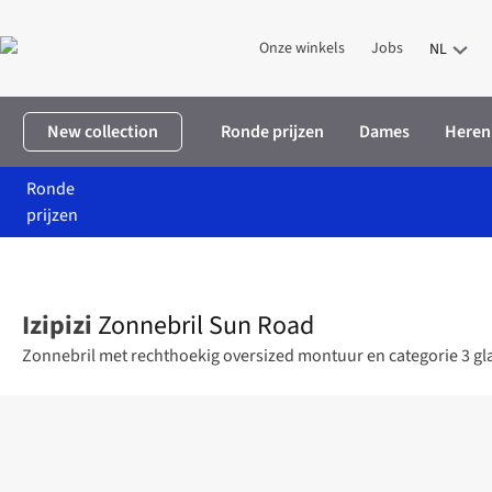
Onze winkels
Jobs
NL
New collection
Ronde prijzen
Dames
Heren
Ronde
prijzen
Home
Dames
Accessoires
Zonnebrillen
Zonnebril Sun Roa
Izipizi
Zonnebril Sun Road
Zonnebril met rechthoekig oversized montuur en categorie 3 g