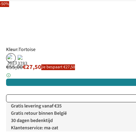
-50%
Kleur
:
Tortoise
%
%
€55,00
€27,50
Je bespaart €27,50
Gratis levering vanaf €35
Gratis retour binnen België
30 dagen bedenktijd
Klantenservice: ma-zat