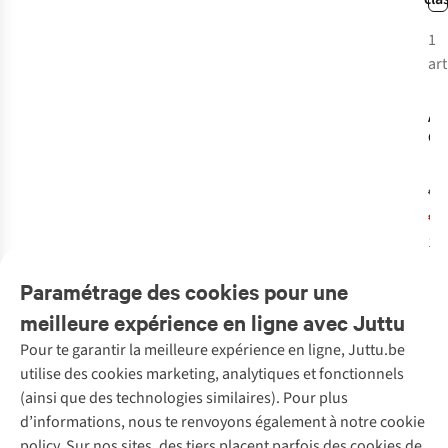
1
-
art
Pr
Art
Ch
Au
€6
€3
1
c
dis
Paramétrage des cookies pour une
meilleure expérience en ligne avec Juttu
Pour te garantir la meilleure expérience en ligne, Juttu.be
Service client
utilise des cookies marketing, analytiques et fonctionnels
(ainsi que des technologies similaires). Pour plus
Questions fréquentes
d’informations, nous te renvoyons également à notre cookie
Nos services
Commander
policy. Sur nos sites, des tiers placent parfois des cookies de