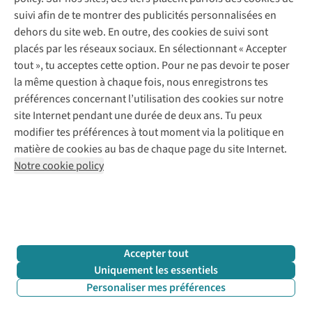
Payer
Vintage - ReJUsed
suivi afin de te montrer des publicités personnalisées en
Juttu
10 % réduction étudiants
Atelier de couture
dehors du site web. En outre, des cookies de suivi sont
Klarna : post-paiement
Personal shopping
placés par les réseaux sociaux. En sélectionnant « Accepter
Qui sommes-nous ?
Livraison
Boîte à vêtements
tout », tu acceptes cette option. Pour ne pas devoir te poser
Juttu Friends
Abonne-toi à la newsletter
Retourner
Événements / ateliers
la même question à chaque fois, nous enregistrons tes
Inspiration
Rétractation d'une commande
préférences concernant l’utilisation des cookies sur notre
Travailler chez Juttu
Garantie
Suivez-nous
site Internet pendant une durée de deux ans. Tu peux
Nos magasins
Contact
modifier tes préférences à tout moment via la politique en
Le monde de Juttu
matière de cookies au bas de chaque page du site Internet.
Entrepreneuriat responsable
Notre cookie policy
Déclaration d’accessibilité
Mentions légales
Politique de confidentialté
Conditions générales
Cookie policy
Retail Concepts N.V.,
Smallandlaan 9,
2660 Hoboken
team@juttu.be
+32 (0)3 828 30 15
Accepter tout
BTW BE 0416.762.280
Uniquement les essentiels
Personaliser mes préférences
Filtrer & classer