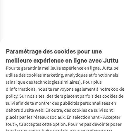
Anna+Nina
Anna+Nina
€29,90
€34,95
€42,00
€42,00
€34,95
€29,95
Couple Back
Washbag
Sole Mare
Accessoire
Accessoire
Washbag
Textiles
Textiles Sage
Lagoon Mist
Sole Mare
1
couleur
1
couleur
6
couleurs
6
couleurs
1
couleur
1
couleur
€34,95
€34,95
Sole Mare
Washbag
disponible
disponible
disponibles
disponibles
disponible
disponible
Washbag
1
couleur
1
couleur
disponible
disponible
Paramétrage des cookies pour une
meilleure expérience en ligne avec Juttu
Pour te garantir la meilleure expérience en ligne, Juttu.be
Service client
utilise des cookies marketing, analytiques et fonctionnels
(ainsi que des technologies similaires). Pour plus
Questions fréquentes
d’informations, nous te renvoyons également à notre cookie
Nos services
Commander
policy. Sur nos sites, des tiers placent parfois des cookies de
Payer
Vintage - ReJUsed
suivi afin de te montrer des publicités personnalisées en
Juttu
10 % réduction étudiants
Atelier de couture
dehors du site web. En outre, des cookies de suivi sont
Klarna : post-paiement
Personal shopping
placés par les réseaux sociaux. En sélectionnant « Accepter
Qui sommes-nous ?
Livraison
Boîte à vêtements
tout », tu acceptes cette option. Pour ne pas devoir te poser
Juttu Friends
Abonne-toi à la newsletter
Retourner
Événements / ateliers