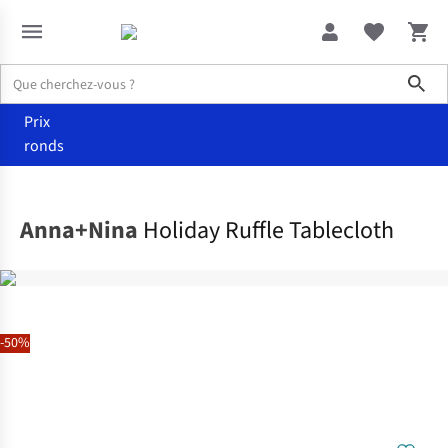
Sho
Prix
ronds
Cuisine
Textile de cuisine
Anna+Nina
Holiday Ruffle Tablecloth
-50%