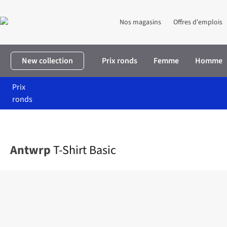
Nos magasins
Offres d'emplois
New collection
Prix ronds
Femme
Homme
Prix
ronds
Accueil
Homme
Vêtements
T-shirts
T-Shirt Basic
Antwrp
T-Shirt Basic