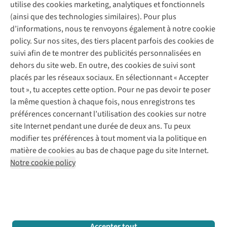
Service client
utilise des cookies marketing, analytiques et fonctionnels
(ainsi que des technologies similaires). Pour plus
Questions fréquentes
d’informations, nous te renvoyons également à notre cookie
Nos services
Commander
policy. Sur nos sites, des tiers placent parfois des cookies de
Payer
Vintage - ReJUsed
suivi afin de te montrer des publicités personnalisées en
Juttu
10 % réduction étudiants
Atelier de couture
dehors du site web. En outre, des cookies de suivi sont
Klarna : post-paiement
Personal shopping
placés par les réseaux sociaux. En sélectionnant « Accepter
Qui sommes-nous ?
Livraison
Boîte à vêtements
tout », tu acceptes cette option. Pour ne pas devoir te poser
Juttu Friends
Abonne-toi à la newsletter
Retourner
Événements / ateliers
la même question à chaque fois, nous enregistrons tes
Inspiration
Rétractation d'une commande
préférences concernant l’utilisation des cookies sur notre
Travailler chez Juttu
Garantie
Suivez-nous
site Internet pendant une durée de deux ans. Tu peux
Nos magasins
Contact
modifier tes préférences à tout moment via la politique en
Le monde de Juttu
matière de cookies au bas de chaque page du site Internet.
Entrepreneuriat responsable
Notre cookie policy
Déclaration d’accessibilité
Mentions légales
Politique de confidentialté
Conditions générales
Cookie policy
Retail Concepts N.V.,
Smallandlaan 9,
2660 Hoboken
team@juttu.be
+32 (0)3 828 30 15
Accepter tout