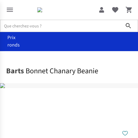
Sho
Prix
ronds
Accessoires
Bonnets
Barts
Bonnet Chanary Beanie