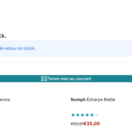
ck.
de retour en stock.
Tenez-moi au courant
-50%
annie
Numph
Écharpe Riette
1
€35,00
€69,99