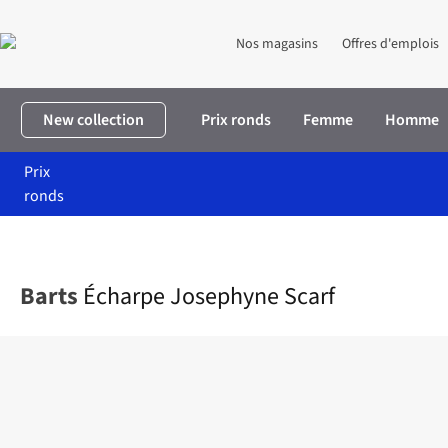
Nos magasins
Offres d'emplois
New collection
Prix ronds
Femme
Homme
Prix
ronds
Accueil
Femme
Accessoires
Écharpes
Écharpe Josephyne S
Barts
Écharpe Josephyne Scarf