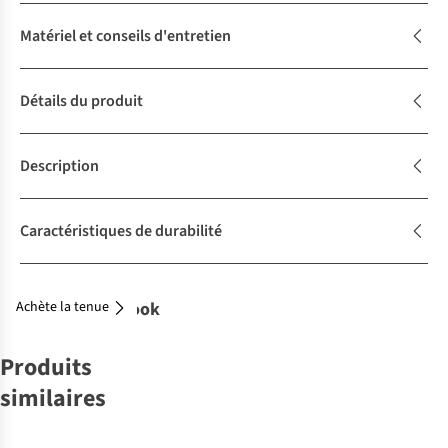
Matériel et conseils d'entretien
Détails du produit
Description
Caractéristiques de durabilité
Achète la tenue
Complétez le look
Produits
similaires
-30%
-30%
-50%
-30%
-50%