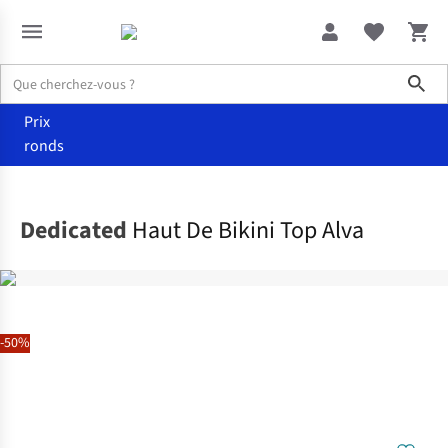
Sho
Prix
ronds
Vêtements
Maillots de bain
Dedicated
Haut De Bikini Top Alva
-50%