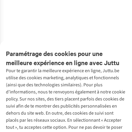
Dedicated
Dedicated
Dedicated
CHANTELLE
Dedicated
Haut De Bikini
Haut De Bikini
Haut De Bikini
Haut De Bikini
Bikini Top Alva
Alva
Alva
Alva
Wirefree
2
Triangle T-Shirt
€49,95
€49,95
€39,95
€55,00
€39,95
Bra
€34,97
€34,97
€19,98
€38,50
€19,98
1
couleur
1
couleur
1
couleur
1
couleur
1
couleur
disponible
disponible
disponible
disponible
disponible
Paramétrage des cookies pour une
meilleure expérience en ligne avec Juttu
Pour te garantir la meilleure expérience en ligne, Juttu.be
Service client
utilise des cookies marketing, analytiques et fonctionnels
(ainsi que des technologies similaires). Pour plus
Questions fréquentes
d’informations, nous te renvoyons également à notre cookie
Nos services
Commander
policy. Sur nos sites, des tiers placent parfois des cookies de
Payer
Vintage - ReJUsed
suivi afin de te montrer des publicités personnalisées en
Juttu
10 % réduction étudiants
Atelier de couture
dehors du site web. En outre, des cookies de suivi sont
Klarna : post-paiement
Personal shopping
placés par les réseaux sociaux. En sélectionnant « Accepter
Qui sommes-nous ?
Livraison
Boîte à vêtements
tout », tu acceptes cette option. Pour ne pas devoir te poser
Juttu Friends
Abonne-toi à la newsletter
Retourner