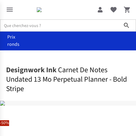
Sho
Prix
ronds
Media
Papeterie
Designwork Ink
Carnet De Notes
Undated 13 Mo Perpetual Planner - Bold
Stripe
-50%