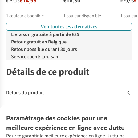
€14,98
€18,50
€
€29,95
€29,95
1
couleur disponible
1
couleur disponible
1
couleur
Voir toutes les alternatives
Livraison gratuite à partir de €35
Retour gratuit en Belgique
Retour possible durant 30 jours
Service client: lun.-sam.
Détails de ce produit
Détails du produit
Description
Paramétrage des cookies pour une
meilleure expérience en ligne avec Juttu
Pour te garantir la meilleure expérience en ligne, Juttu.be