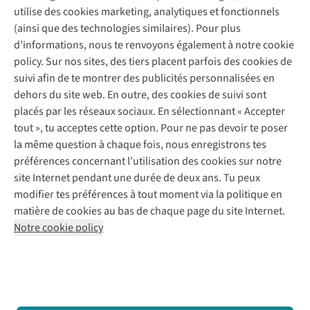
Service client
utilise des cookies marketing, analytiques et fonctionnels
(ainsi que des technologies similaires). Pour plus
Questions fréquentes
d’informations, nous te renvoyons également à notre cookie
Nos services
Commander
policy. Sur nos sites, des tiers placent parfois des cookies de
Payer
Vintage - ReJUsed
suivi afin de te montrer des publicités personnalisées en
Juttu
10 % réduction étudiants
Atelier de couture
dehors du site web. En outre, des cookies de suivi sont
Klarna : post-paiement
Personal shopping
placés par les réseaux sociaux. En sélectionnant « Accepter
Qui sommes-nous ?
Livraison
Boîte à vêtements
tout », tu acceptes cette option. Pour ne pas devoir te poser
Juttu Friends
Abonne-toi à la newsletter
Retourner
Événements / ateliers
la même question à chaque fois, nous enregistrons tes
Inspiration
Rétractation d'une commande
préférences concernant l’utilisation des cookies sur notre
Travailler chez Juttu
Garantie
Suivez-nous
site Internet pendant une durée de deux ans. Tu peux
Nos magasins
Contact
modifier tes préférences à tout moment via la politique en
Le monde de Juttu
matière de cookies au bas de chaque page du site Internet.
Entrepreneuriat responsable
Notre cookie policy
Déclaration d’accessibilité
Mentions légales
Politique de confidentialté
Conditions générales
Cookie policy
Retail Concepts N.V.,
Smallandlaan 9,
2660 Hoboken
team@juttu.be
+32 (0)3 828 30 15