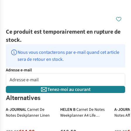
Ce produit est temporairement en rupture de
stock.
Nous vous contacterons par e-mail quand cet article 
sera de retour en stock.
Adresse e-mail
Tenez-moi au courant
Alternatives
-50%
-50%
A-JOURNAL
Carnet De
HELEN B
Carnet De Notes
A-JOURN
Notes Deskplanner Linen
Weekplanner A4 Life
Notes Aff
Balance