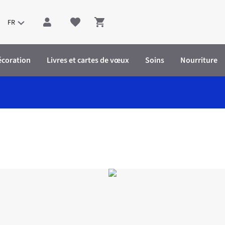
FR
Shopping cart
écoration
Livres et cartes de vœux
Soins
Nourriture