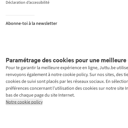
Déclaration d’accessibilité
Abonne-toi à la newsletter
Paramétrage des cookies pour une meilleure 
Pour te garantir la meilleure expérience en ligne, Juttu.be utili
Menti
renvoyons également à notre cookie policy. Sur nos sites, des ti
Retail Concepts
cookies de suivi sont placés par les réseaux sociaux. En sélecti
N.V.,
préférences concernant l’utilisation des cookies sur notre site
Smallandlaan
bas de chaque page du site Internet.
9, 2660
Notre cookie policy
Hoboken
+32 (0)3 828
30 15