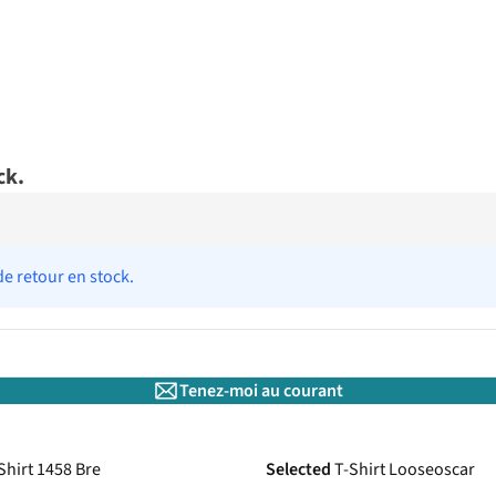
ck.
de retour en stock.
Tenez-moi au courant
Shirt 1458 Bre
Selected
T-Shirt Looseoscar