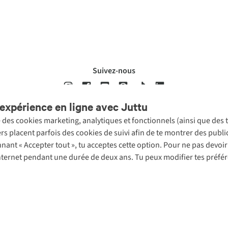
Suivez-nous
expérience en ligne avec Juttu
se des cookies marketing, analytiques et fonctionnels (ainsi que des
ons légales
Politique de confidentialté
Conditions générales
Cookie 
ers placent parfois des cookies de suivi afin de te montrer des publ
onnant « Accepter tout », tu acceptes cette option. Pour ne pas devo
 Internet pendant une durée de deux ans. Tu peux modifier tes préfé