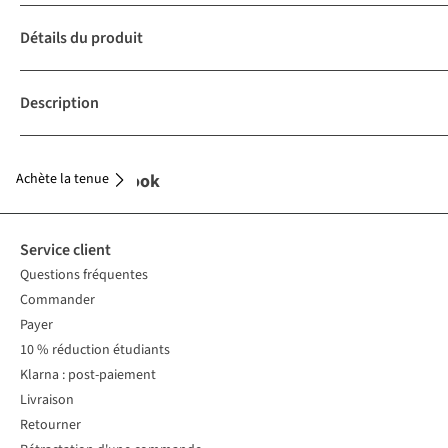
Détails du produit
Description
Achète la tenue
Complétez le look
Service client
Questions fréquentes
Commander
Payer
10 % réduction étudiants
Klarna : post-paiement
Livraison
Retourner