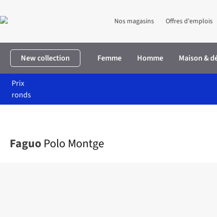
Nos magasins
Offres d'emplois
New collection
Femme
Homme
Maison & d
Prix
ronds
Accueil
Homme
Vêtements
T-shirts
Polo Montge
Faguo
Polo Montge