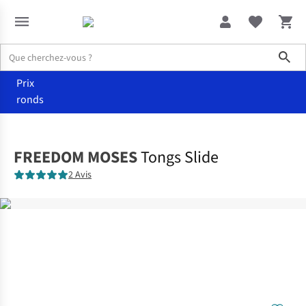
Sho
Prix
ronds
Vêtements
Chaussures
FREEDOM MOSES
Tongs Slide
2 Avis