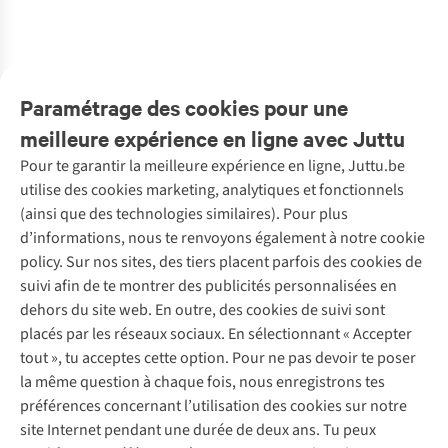
€49,00
€44,00
€49,00
disponible
disponible
disponibles
disponible
disponibles
disponibles
%
%
%
%
%
%
1
couleur
1
couleur
1
couleur
disponible
disponible
disponible
Paramétrage des cookies pour une
meilleure expérience en ligne avec Juttu
Pour te garantir la meilleure expérience en ligne, Juttu.be
Service client
utilise des cookies marketing, analytiques et fonctionnels
(ainsi que des technologies similaires). Pour plus
Questions fréquentes
d’informations, nous te renvoyons également à notre cookie
Nos services
Commander
policy. Sur nos sites, des tiers placent parfois des cookies de
Payer
Vintage - ReJUsed
suivi afin de te montrer des publicités personnalisées en
Juttu
10 % réduction étudiants
Atelier de couture
dehors du site web. En outre, des cookies de suivi sont
Klarna : post-paiement
Personal shopping
placés par les réseaux sociaux. En sélectionnant « Accepter
Qui sommes-nous ?
Livraison
Boîte à vêtements
tout », tu acceptes cette option. Pour ne pas devoir te poser
Juttu Friends
Abonne-toi à la newsletter
Retourner
Événements / ateliers
la même question à chaque fois, nous enregistrons tes
Inspiration
Rétractation d'une commande
préférences concernant l’utilisation des cookies sur notre
Travailler chez Juttu
Garantie
Suivez-nous
site Internet pendant une durée de deux ans. Tu peux
Nos magasins