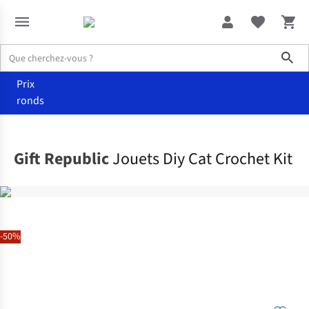
Sho
Prix
ronds
Maison & décoration
Loisir et création
Gift Republic
Jouets Diy Cat Crochet Kit
-50%