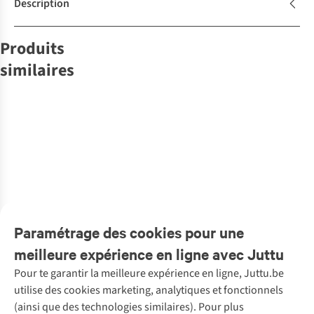
Description
Produits
similaires
Balvi
Balvi
BIS Publishers
Jouets
Balvi
Jouets
LIFESTYLE
BIS Publishers
Jouets
Livre
Puzzle Spritz
Puzzle Sushi
Livre Imagine
Puzzle Bubble
Eva'S
Livre Odd
Time 1000 Pcs
Cats 1000 Pcs
Me Revised
Bath 1000 Pcs
Introvertenpret:
Socks Memory
1
Cardboard
Cartboard
Cartboard
Puzzelpauze
Game
€27,95
€27,95
€23,99
€27,95
€22,50
€18,99
Met De Poezen!
1000 Stuks
1
couleur
1
couleur
1
couleur
1
couleur
1
couleur
1
couleur
disponible
disponible
disponible
disponible
disponible
disponible
Paramétrage des cookies pour une
meilleure expérience en ligne avec Juttu
Pour te garantir la meilleure expérience en ligne, Juttu.be
Service client
utilise des cookies marketing, analytiques et fonctionnels
(ainsi que des technologies similaires). Pour plus
Questions fréquentes