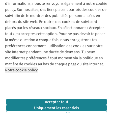
d’informations, nous te renvoyons également à notre cookie
Nos services
Commander
policy. Sur nos sites, des tiers placent parfois des cookies de
Payer
Vintage - ReJUsed
suivi afin de te montrer des publicités personnalisées en
Juttu
10 % réduction étudiants
Atelier de couture
dehors du site web. En outre, des cookies de suivi sont
Klarna : post-paiement
Personal shopping
placés par les réseaux sociaux. En sélectionnant « Accepter
Qui sommes-nous ?
Livraison
Boîte à vêtements
tout », tu acceptes cette option. Pour ne pas devoir te poser
Juttu Friends
Abonne-toi à la newsletter
Retourner
Événements / ateliers
la même question à chaque fois, nous enregistrons tes
Inspiration
Rétractation d'une commande
préférences concernant l’utilisation des cookies sur notre
Travailler chez Juttu
Garantie
Suivez-nous
site Internet pendant une durée de deux ans. Tu peux
Nos magasins
Contact
modifier tes préférences à tout moment via la politique en
Le monde de Juttu
matière de cookies au bas de chaque page du site Internet.
Entrepreneuriat responsable
Notre cookie policy
Déclaration d’accessibilité
Mentions légales
Politique de confidentialté
Conditions générales
Cookie policy
Retail Concepts N.V.,
Smallandlaan 9,
2660 Hoboken
team@juttu.be
+32 (0)3 828 30 15
Accepter tout
BTW BE 0416.762.280
Uniquement les essentiels