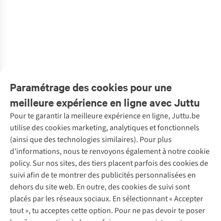
Havaianas
Havaianas
Havaianas
Havaianas
Havaianas
Havaianas
Havaianas
Havaianas
Slim
Slim
Slim
€55,00
€44,00
€44,00
€36,00
€49,00
€55,00
Tongs Slim
Tongs Hav.
Tongs Top
Tongs Slim
Tongs Hav.
Logo Metallic
€38,50
€38,50
Glitter II
Slim Square
Senses
Glitter II
Slim Square
6
6
1
couleur
1
couleur
1
couleur
2
couleurs
1
couleur
3
couleurs
€36,00
€30,00
€24,00
€30,00
€36,00
€30,00
€32,00
€30,00
disponible
disponible
disponible
disponibles
disponible
disponibles
%
%
%
2
couleurs
1
couleur
1
couleur
3
couleurs
3
couleurs
2
couleurs
1
couleur
3
couleurs
disponibles
disponible
disponible
disponibles
disponibles
disponibles
disponible
disponibles
Paramétrage des cookies pour une
meilleure expérience en ligne avec Juttu
Pour te garantir la meilleure expérience en ligne, Juttu.be
Service client
utilise des cookies marketing, analytiques et fonctionnels
(ainsi que des technologies similaires). Pour plus
Questions fréquentes
d’informations, nous te renvoyons également à notre cookie
Nos services
Commander
policy. Sur nos sites, des tiers placent parfois des cookies de
Payer
Vintage - ReJUsed
suivi afin de te montrer des publicités personnalisées en
Juttu
10 % réduction étudiants
Atelier de couture
dehors du site web. En outre, des cookies de suivi sont
Klarna : post-paiement
Personal shopping
placés par les réseaux sociaux. En sélectionnant « Accepter
Qui sommes-nous ?
Livraison
Boîte à vêtements
tout », tu acceptes cette option. Pour ne pas devoir te poser
Juttu Friends
Abonne-toi à la newsletter
Retourner