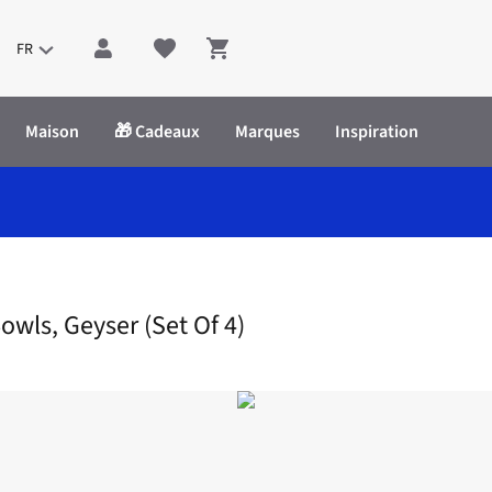
FR
Shopping cart
Maison
🎁 Cadeaux
Marques
Inspiration
Ceramics: Noodle Bowls, Geyser (Set Of 4)
owls, Geyser (Set Of 4)