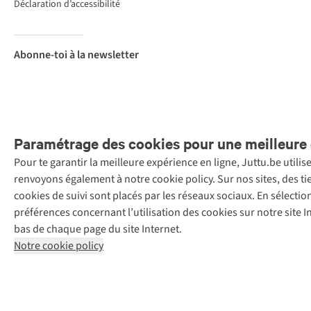
Déclaration d’accessibilité
Abonne-toi à la newsletter
Paramétrage des cookies pour une meilleure 
Pour te garantir la meilleure expérience en ligne, Juttu.be utili
Menti
renvoyons également à notre cookie policy. Sur nos sites, des ti
Retail Concepts
cookies de suivi sont placés par les réseaux sociaux. En sélecti
N.V.,
préférences concernant l’utilisation des cookies sur notre site
Smallandlaan
bas de chaque page du site Internet.
9, 2660
Notre cookie policy
Hoboken
+32 (0)3 828
30 15