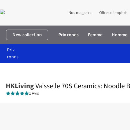
Nos magasins
Offres d'emplois
New collection
Prix ronds
Femme
Homme
Prix
ronds
Accueil
Maison & décoration
Maison
Cuisine
Vaisselle 70S 
HKLiving
Vaisselle 70S Ceramics: Noodle B
1 Avis