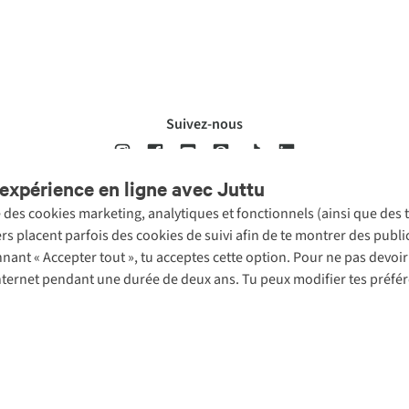
Suivez-nous
expérience en ligne avec Juttu
se des cookies marketing, analytiques et fonctionnels (ainsi que des
ons légales
Politique de confidentialté
Conditions générales
Cookie 
ers placent parfois des cookies de suivi afin de te montrer des publ
onnant « Accepter tout », tu acceptes cette option. Pour ne pas devo
 Internet pendant une durée de deux ans. Tu peux modifier tes préfé