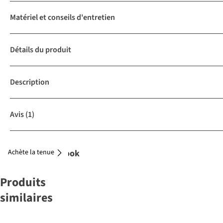
Matériel et conseils d'entretien
Détails du produit
Description
Avis
(1)
Achète la tenue
Complétez le look
Produits
similaires