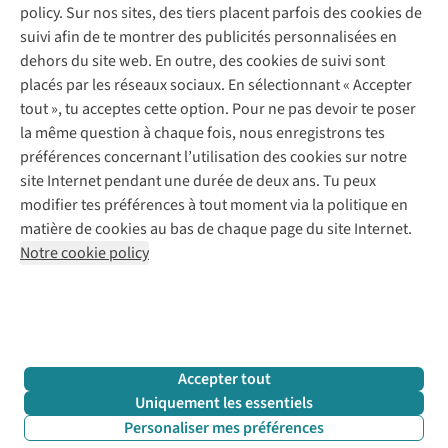
policy. Sur nos sites, des tiers placent parfois des cookies de
Payer
Vintage - ReJUsed
suivi afin de te montrer des publicités personnalisées en
Juttu
10 % réduction étudiants
Atelier de couture
dehors du site web. En outre, des cookies de suivi sont
Klarna : post-paiement
Personal shopping
placés par les réseaux sociaux. En sélectionnant « Accepter
Qui sommes-nous ?
Livraison
Boîte à vêtements
tout », tu acceptes cette option. Pour ne pas devoir te poser
Juttu Friends
Abonne-toi à la newsletter
Retourner
Événements / ateliers
la même question à chaque fois, nous enregistrons tes
Inspiration
Rétractation d'une commande
préférences concernant l’utilisation des cookies sur notre
Travailler chez Juttu
Garantie
Suivez-nous
site Internet pendant une durée de deux ans. Tu peux
Nos magasins
Contact
modifier tes préférences à tout moment via la politique en
Le monde de Juttu
matière de cookies au bas de chaque page du site Internet.
Entrepreneuriat responsable
Notre cookie policy
Déclaration d’accessibilité
Mentions légales
Politique de confidentialté
Conditions générales
Cookie policy
Retail Concepts N.V.,
Smallandlaan 9,
2660 Hoboken
team@juttu.be
+32 (0)3 828 30 15
Accepter tout
BTW BE 0416.762.280
Uniquement les essentiels
Personaliser mes préférences