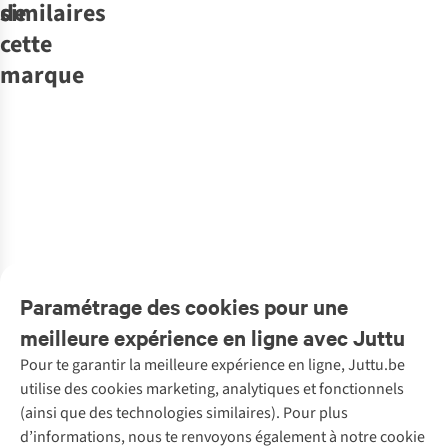
similaires
de
cette
marque
Another-Label
Polo Mireille
Ichi
Ichi
Polo Luls
Ichi
T-Shirt
Ichi
T-Shirt
Ichi
Pantalon
Ichi
T-Shirt
Ichi
Cardigan
Ichi
Jeans
Pull
€109,95
Mimsia
Cella
Fava Wide
Rebelly
Dasila Wa
Bauve Mix Wide
Dasila2
1
couleur
€39,95
€59,95
€34,95
€49,95
€27,95
€49,95
€79,95
€49,95
disponible
1
couleur
1
couleur
1
couleur
1
couleur
1
couleur
1
couleur
1
couleur
1
couleur
disponible
disponible
disponible
disponible
disponible
disponible
disponible
disponible
Paramétrage des cookies pour une
meilleure expérience en ligne avec Juttu
Pour te garantir la meilleure expérience en ligne, Juttu.be
Service client
utilise des cookies marketing, analytiques et fonctionnels
(ainsi que des technologies similaires). Pour plus
Questions fréquentes
d’informations, nous te renvoyons également à notre cookie
Nos services
Commander