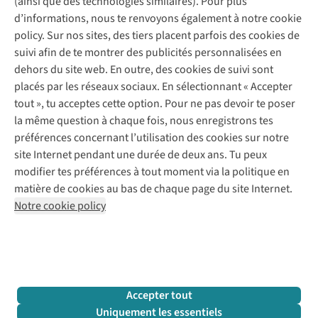
(ainsi que des technologies similaires). Pour plus
Questions fréquentes
d’informations, nous te renvoyons également à notre cookie
Nos services
Commander
policy. Sur nos sites, des tiers placent parfois des cookies de
Payer
Vintage - ReJUsed
suivi afin de te montrer des publicités personnalisées en
Juttu
10 % réduction étudiants
Atelier de couture
dehors du site web. En outre, des cookies de suivi sont
Klarna : post-paiement
Personal shopping
placés par les réseaux sociaux. En sélectionnant « Accepter
Qui sommes-nous ?
Livraison
Boîte à vêtements
tout », tu acceptes cette option. Pour ne pas devoir te poser
Juttu Friends
Abonne-toi à la newsletter
Retourner
Événements / ateliers
la même question à chaque fois, nous enregistrons tes
Inspiration
Rétractation d'une commande
préférences concernant l’utilisation des cookies sur notre
Travailler chez Juttu
Garantie
Suivez-nous
site Internet pendant une durée de deux ans. Tu peux
Nos magasins
Contact
modifier tes préférences à tout moment via la politique en
Le monde de Juttu
matière de cookies au bas de chaque page du site Internet.
Entrepreneuriat responsable
Notre cookie policy
Déclaration d’accessibilité
Mentions légales
Politique de confidentialté
Conditions générales
Cookie policy
Retail Concepts N.V.,
Smallandlaan 9,
2660 Hoboken
team@juttu.be
+32 (0)3 828 30 15
Accepter tout
BTW BE 0416.762.280
Uniquement les essentiels