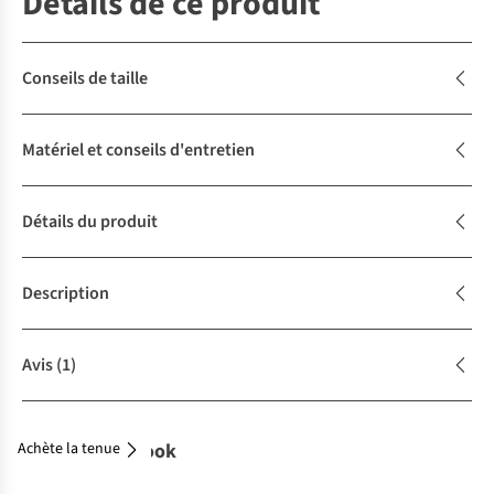
Détails de ce produit
Conseils de taille
Matériel et conseils d'entretien
Détails du produit
Description
Avis
(1)
Achète la tenue
Complétez le look