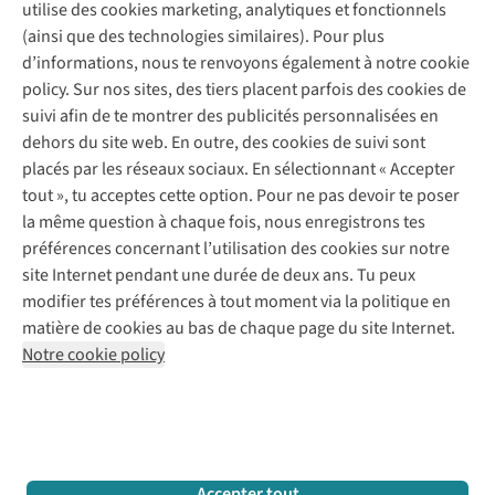
Service client
utilise des cookies marketing, analytiques et fonctionnels
(ainsi que des technologies similaires). Pour plus
Questions fréquentes
d’informations, nous te renvoyons également à notre cookie
Nos services
Commander
policy. Sur nos sites, des tiers placent parfois des cookies de
Payer
Vintage - ReJUsed
suivi afin de te montrer des publicités personnalisées en
Juttu
10 % réduction étudiants
Atelier de couture
dehors du site web. En outre, des cookies de suivi sont
Klarna : post-paiement
Personal shopping
placés par les réseaux sociaux. En sélectionnant « Accepter
Qui sommes-nous ?
Livraison
Boîte à vêtements
tout », tu acceptes cette option. Pour ne pas devoir te poser
Juttu Friends
Abonne-toi à la newsletter
Retourner
Événements / ateliers
la même question à chaque fois, nous enregistrons tes
Inspiration
Rétractation d'une commande
préférences concernant l’utilisation des cookies sur notre
Travailler chez Juttu
Garantie
Suivez-nous
site Internet pendant une durée de deux ans. Tu peux
Nos magasins
Contact
modifier tes préférences à tout moment via la politique en
Le monde de Juttu
matière de cookies au bas de chaque page du site Internet.
Entrepreneuriat responsable
Notre cookie policy
Déclaration d’accessibilité
Mentions légales
Politique de confidentialté
Conditions générales
Cookie policy
Retail Concepts N.V.,
Smallandlaan 9,
2660 Hoboken
team@juttu.be
+32 (0)3 828 30 15
Accepter tout