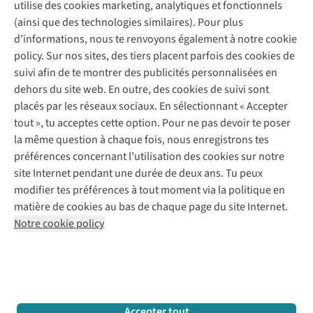
Service client
utilise des cookies marketing, analytiques et fonctionnels
(ainsi que des technologies similaires). Pour plus
Questions fréquentes
d’informations, nous te renvoyons également à notre cookie
Nos services
Commander
policy. Sur nos sites, des tiers placent parfois des cookies de
Payer
Vintage - ReJUsed
suivi afin de te montrer des publicités personnalisées en
Juttu
10 % réduction étudiants
Atelier de couture
dehors du site web. En outre, des cookies de suivi sont
Klarna : post-paiement
Personal shopping
placés par les réseaux sociaux. En sélectionnant « Accepter
Qui sommes-nous ?
Livraison
Boîte à vêtements
tout », tu acceptes cette option. Pour ne pas devoir te poser
Juttu Friends
Abonne-toi à la newsletter
Retourner
Événements / ateliers
la même question à chaque fois, nous enregistrons tes
Inspiration
Rétractation d'une commande
préférences concernant l’utilisation des cookies sur notre
Travailler chez Juttu
Garantie
Suivez-nous
site Internet pendant une durée de deux ans. Tu peux
Nos magasins
Contact
modifier tes préférences à tout moment via la politique en
Le monde de Juttu
matière de cookies au bas de chaque page du site Internet.
Entrepreneuriat responsable
Notre cookie policy
Déclaration d’accessibilité
Mentions légales
Politique de confidentialté
Conditions générales
Cookie policy
Retail Concepts N.V.,
Smallandlaan 9,
2660 Hoboken
team@juttu.be
+32 (0)3 828 30 15
Accepter tout