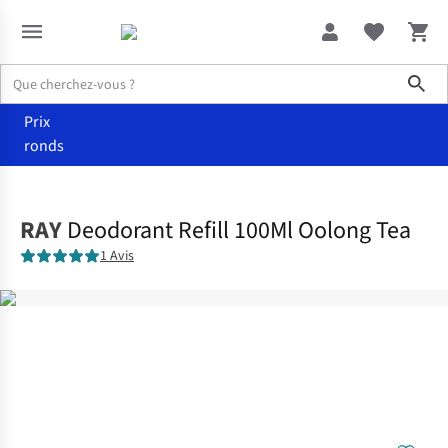
Sho
Prix
ronds
Accueil
Soins
RAY
Deodorant Refill 100Ml Oolong Tea
1 Avis