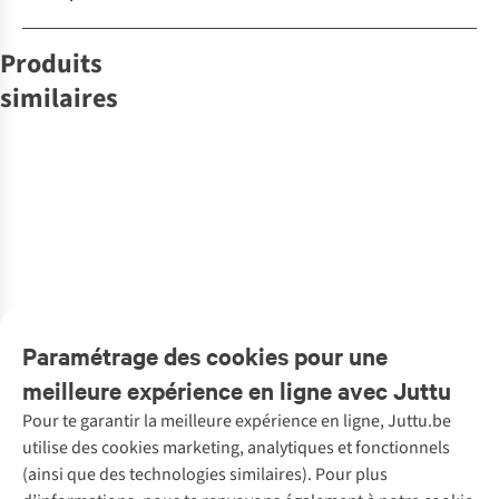
Produits
similaires
-50%
Cîme
Cîme
Cîme
Crème
WONDR CARE
Crème
Meraki
Sérum
THE ENGLISH
Savon
jour & nuit
contour des
rétinal
Savon/Scrub
De Main
SOAP
régénératrice
yeux
Vegan Honey Xl
Northern
COMPANY
13
11
5
5
1
Shampoo Bar
Down
Hand & Body -
€39,50
€32,00
€43,00
€12,95
€22,95
€34,95
Gift Set - Indian
€17,48
Sandelwood
1
couleur
1
couleur
1
couleur
1
couleur
1
couleur
1
couleur
disponible
disponible
disponible
disponible
disponible
disponible
Paramétrage des cookies pour une
meilleure expérience en ligne avec Juttu
Pour te garantir la meilleure expérience en ligne, Juttu.be
Service client
utilise des cookies marketing, analytiques et fonctionnels
(ainsi que des technologies similaires). Pour plus
Questions fréquentes