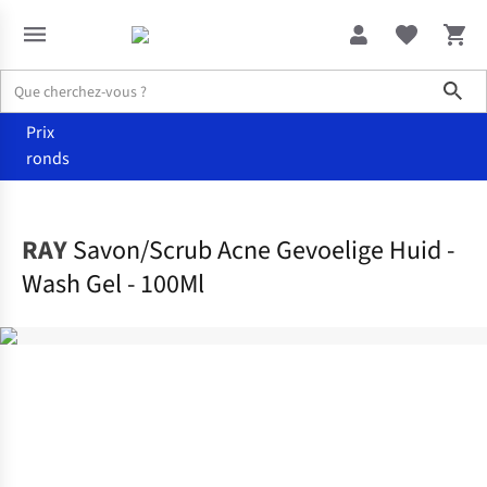
Sho
Prix
ronds
Accueil
Soins
RAY
Savon/Scrub Acne Gevoelige Huid -
Wash Gel - 100Ml