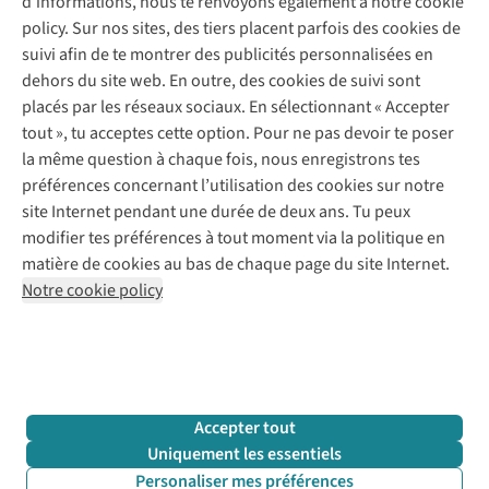
d’informations, nous te renvoyons également à notre cookie
Nos services
Commander
policy. Sur nos sites, des tiers placent parfois des cookies de
Payer
Vintage - ReJUsed
suivi afin de te montrer des publicités personnalisées en
Juttu
10 % réduction étudiants
Atelier de couture
dehors du site web. En outre, des cookies de suivi sont
Klarna : post-paiement
Personal shopping
placés par les réseaux sociaux. En sélectionnant « Accepter
Qui sommes-nous ?
Livraison
Boîte à vêtements
tout », tu acceptes cette option. Pour ne pas devoir te poser
Juttu Friends
Abonne-toi à la newsletter
Retourner
Événements / ateliers
la même question à chaque fois, nous enregistrons tes
Inspiration
Rétractation d'une commande
préférences concernant l’utilisation des cookies sur notre
Travailler chez Juttu
Garantie
Suivez-nous
site Internet pendant une durée de deux ans. Tu peux
Nos magasins
Contact
modifier tes préférences à tout moment via la politique en
Le monde de Juttu
matière de cookies au bas de chaque page du site Internet.
Entrepreneuriat responsable
Notre cookie policy
Déclaration d’accessibilité
Mentions légales
Politique de confidentialté
Conditions générales
Cookie policy
Retail Concepts N.V.,
Smallandlaan 9,
2660 Hoboken
team@juttu.be
+32 (0)3 828 30 15
Accepter tout
BTW BE 0416.762.280
Uniquement les essentiels
Personaliser mes préférences