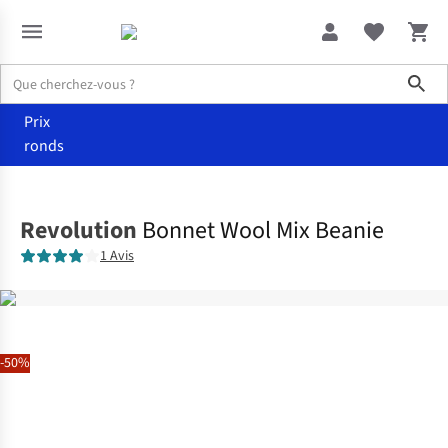
Sho
Prix
ronds
Accessoires
Bonnets
Revolution
Bonnet Wool Mix Beanie
1 Avis
-50%