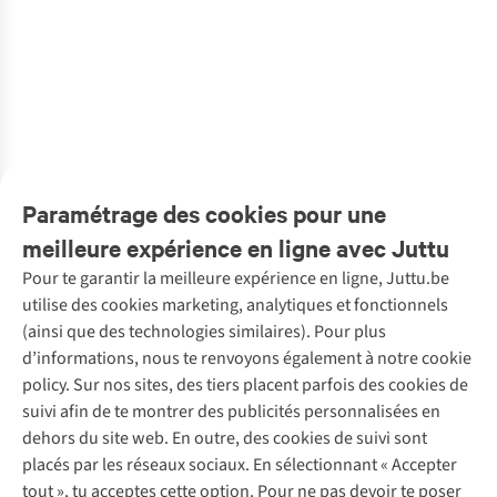
1
1
Revolution
Revolution
Revolution
Revolution
Revolution
Revolution
Revolution
Revolution
€39,99
€29,99
€29,99
€29,99
€29,99
€29,99
Chaussettes
Chaussettes
Chaussettes
Chaussettes
Chaussettes
Chaussettes
Chaussettes
Bonnet Wool
€20,00
Jaquard Crew
Jaquard Crew
Jaquard Crew
Jaquard Crew
8925 Cof
8925 Chi
8925 Toa
Mix Beanie
1
1
1
1
1
Sock
Sock
Sock
Sock
2
couleurs
1
couleur
1
couleur
1
couleur
3
couleurs
3
couleurs
€10,00
€10,00
€10,00
€10,00
€10,00
€10,00
€10,00
€29,95
disponibles
disponible
disponible
disponible
disponibles
disponibles
%
%
1
couleur
1
couleur
1
couleur
1
couleur
1
couleur
1
couleur
1
couleur
3
couleurs
disponible
disponible
disponible
disponible
disponible
disponible
disponible
disponibles
Paramétrage des cookies pour une
%
%
meilleure expérience en ligne avec Juttu
Pour te garantir la meilleure expérience en ligne, Juttu.be
Service client
utilise des cookies marketing, analytiques et fonctionnels
(ainsi que des technologies similaires). Pour plus
Questions fréquentes
d’informations, nous te renvoyons également à notre cookie
Nos services
Commander
policy. Sur nos sites, des tiers placent parfois des cookies de
Payer
Vintage - ReJUsed
suivi afin de te montrer des publicités personnalisées en
Juttu
10 % réduction étudiants
Atelier de couture
dehors du site web. En outre, des cookies de suivi sont
Klarna : post-paiement
Personal shopping
placés par les réseaux sociaux. En sélectionnant « Accepter
Qui sommes-nous ?
Livraison
Boîte à vêtements
tout », tu acceptes cette option. Pour ne pas devoir te poser
Juttu Friends