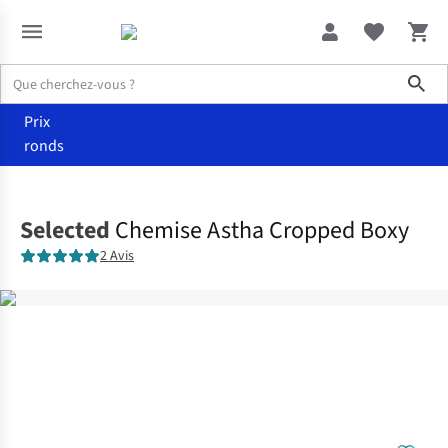
Sho
Prix
ronds
Vêtements
Chemisiers
Selected
Chemise Astha Cropped Boxy
2 Avis