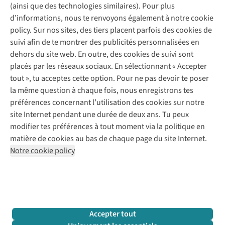
(ainsi que des technologies similaires). Pour plus
Questions fréquentes
d’informations, nous te renvoyons également à notre cookie
Nos services
Commander
policy. Sur nos sites, des tiers placent parfois des cookies de
Payer
Vintage - ReJUsed
suivi afin de te montrer des publicités personnalisées en
Juttu
10 % réduction étudiants
Atelier de couture
dehors du site web. En outre, des cookies de suivi sont
Klarna : post-paiement
Personal shopping
placés par les réseaux sociaux. En sélectionnant « Accepter
Qui sommes-nous ?
Livraison
Boîte à vêtements
tout », tu acceptes cette option. Pour ne pas devoir te poser
Juttu Friends
Abonne-toi à la newsletter
Retourner
Événements / ateliers
la même question à chaque fois, nous enregistrons tes
Inspiration
Rétractation d'une commande
préférences concernant l’utilisation des cookies sur notre
Travailler chez Juttu
Garantie
Suivez-nous
site Internet pendant une durée de deux ans. Tu peux
Nos magasins
Contact
modifier tes préférences à tout moment via la politique en
Le monde de Juttu
matière de cookies au bas de chaque page du site Internet.
Entrepreneuriat responsable
Notre cookie policy
Déclaration d’accessibilité
Mentions légales
Politique de confidentialté
Conditions générales
Cookie policy
Retail Concepts N.V.,
Smallandlaan 9,
2660 Hoboken
team@juttu.be
+32 (0)3 828 30 15
Accepter tout
BTW BE 0416.762.280