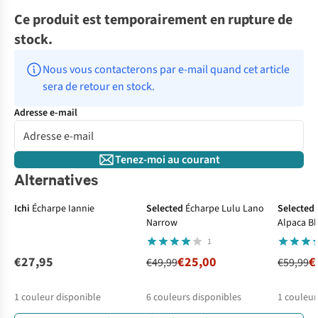
Ce produit est temporairement en rupture de
stock.
Nous vous contacterons par e-mail quand cet article 
sera de retour en stock.
Adresse e-mail
Tenez-moi au courant
Alternatives
-50%
-50%
Ichi
Écharpe Iannie
Selected
Écharpe Lulu Lano
Selected
Narrow
Alpaca B
1
€27,95
€25,00
€
€49,99
€59,99
1
couleur disponible
6
couleurs disponibles
1
couleur