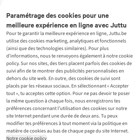
Caractéristiques de durabilité
Paramétrage des cookies pour une
meilleure expérience en ligne avec Juttu
Pour te garantir la meilleure expérience en ligne, Juttu.be
Service client
utilise des cookies marketing, analytiques et fonctionnels
(ainsi que des technologies similaires). Pour plus
Questions fréquentes
d’informations, nous te renvoyons également à notre cookie
Nos services
Commander
policy. Sur nos sites, des tiers placent parfois des cookies de
Payer
Vintage - ReJUsed
suivi afin de te montrer des publicités personnalisées en
Juttu
10 % réduction étudiants
Atelier de couture
dehors du site web. En outre, des cookies de suivi sont
Klarna : post-paiement
Personal shopping
placés par les réseaux sociaux. En sélectionnant « Accepter
Qui sommes-nous ?
Livraison
Boîte à vêtements
tout », tu acceptes cette option. Pour ne pas devoir te poser
Juttu Friends
Abonne-toi à la newsletter
Retourner
Événements / ateliers
la même question à chaque fois, nous enregistrons tes
Inspiration
Rétractation d'une commande
préférences concernant l’utilisation des cookies sur notre
Travailler chez Juttu
Garantie
Suivez-nous
site Internet pendant une durée de deux ans. Tu peux
Nos magasins
Contact
modifier tes préférences à tout moment via la politique en
Le monde de Juttu
matière de cookies au bas de chaque page du site Internet.
Entrepreneuriat responsable
Notre cookie policy