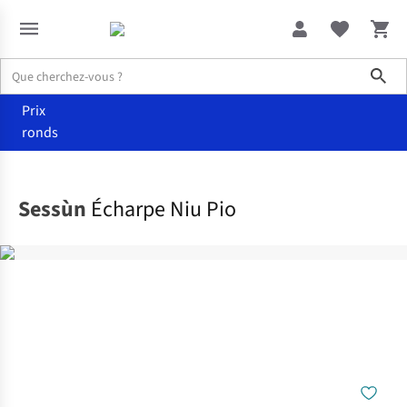
Sho
Prix
ronds
Accessoires
Écharpes
Sessùn
Écharpe Niu Pio