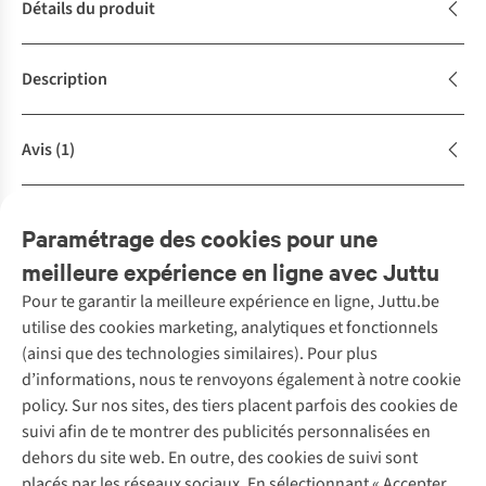
Détails du produit
Description
Avis
(1)
Caractéristiques de durabilité
Paramétrage des cookies pour une
meilleure expérience en ligne avec Juttu
Pour te garantir la meilleure expérience en ligne, Juttu.be
Service client
utilise des cookies marketing, analytiques et fonctionnels
(ainsi que des technologies similaires). Pour plus
Questions fréquentes
d’informations, nous te renvoyons également à notre cookie
Nos services
Commander
policy. Sur nos sites, des tiers placent parfois des cookies de
Payer
Vintage - ReJUsed
suivi afin de te montrer des publicités personnalisées en
Juttu
10 % réduction étudiants
Atelier de couture
dehors du site web. En outre, des cookies de suivi sont
Klarna : post-paiement
Personal shopping
placés par les réseaux sociaux. En sélectionnant « Accepter