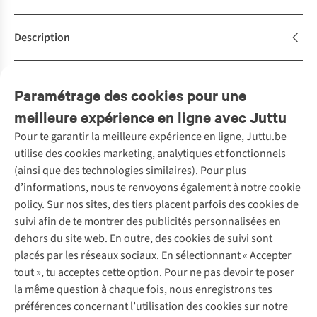
Description
Caractéristiques de durabilité
Paramétrage des cookies pour une
meilleure expérience en ligne avec Juttu
Pour te garantir la meilleure expérience en ligne, Juttu.be
Service client
utilise des cookies marketing, analytiques et fonctionnels
(ainsi que des technologies similaires). Pour plus
Questions fréquentes
d’informations, nous te renvoyons également à notre cookie
Nos services
Commander
policy. Sur nos sites, des tiers placent parfois des cookies de
Payer
Vintage - ReJUsed
suivi afin de te montrer des publicités personnalisées en
Juttu
10 % réduction étudiants
Atelier de couture
dehors du site web. En outre, des cookies de suivi sont
Klarna : post-paiement
Personal shopping
placés par les réseaux sociaux. En sélectionnant « Accepter
Qui sommes-nous ?
Livraison
Boîte à vêtements
tout », tu acceptes cette option. Pour ne pas devoir te poser
Juttu Friends
Abonne-toi à la newsletter
Retourner
Événements / ateliers
la même question à chaque fois, nous enregistrons tes
Inspiration
Rétractation d'une commande
préférences concernant l’utilisation des cookies sur notre
Travailler chez Juttu