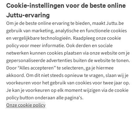
Veelgestelde vragen
Cookie-instellingen voor de beste online
Onze diensten
Bestellen
Juttu-ervaring
Betalen
Tweedehands - ReJUsed
Om je de beste online ervaring te bieden, maakt Juttu.be
Juttu
10% studentenkorting
Kledingatelier
gebruik van marketing, analytische en functionele cookies
Klarna - achteraf betalen
Personal shopping
Over ons
en vergelijkbare technologieën. Raadpleeg onze cookie
Levering
Merken
Textielbox
Juttu Friends
policy voor meer informatie. Ook derden en sociale
Retourneren
Events / workshops
Inspiratie
netwerken kunnen cookies plaatsen via onze website om je
Nathalie Vleeschouwer
Bestelling herroepen
Werken bij Juttu
gepersonaliseerde advertenties buiten de website te tonen.
Selected dames
Garantie
Meld je aan voor de nieuwsbrief
Onze winkels
Door “Alles accepteren” te selecteren, ga je hiermee
HKLiving
Contact
akkoord. Om dit niet steeds opnieuw te vragen, slaan wij je
De wereld van Juttu
Dickies
Follow us
voorkeuren voor het gebruik van cookies voor twee jaar op.
Verantwoord ondernemen
Sessùn
Je kan je voorkeuren op elk moment wijzigen via de cookie
Toegankelijkheidsverklaring
Strom
policy button onderaan alle pagina's.
O My Bag
Onze cookie policy
Revolution
Disclaimer
Privacy Policy
Algemene voorwaarden
YAS
Cookie Policy
Four Roses
Retail Concepts N.V.,
Smallandlaan 9,
2660 Hoboken