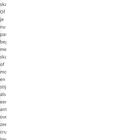
skating.
Of
je
nu
pas
begint
met
skaten
of
moeiteloos
en
stijlvol
als
een
antilope
over
zeedijken
cruist,
Impala