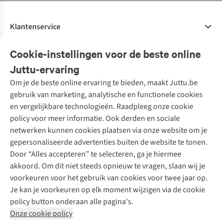
Klantenservice
Veelgestelde vragen
Cookie-instellingen voor de beste online
Onze diensten
Bestellen
Juttu-ervaring
Betalen
Tweedehands - ReJUsed
Om je de beste online ervaring te bieden, maakt Juttu.be
Juttu
10% studentenkorting
Kledingatelier
gebruik van marketing, analytische en functionele cookies
Klarna - achteraf betalen
Personal shopping
Over ons
en vergelijkbare technologieën. Raadpleeg onze cookie
Levering
Merken
Textielbox
Juttu Friends
policy voor meer informatie. Ook derden en sociale
Retourneren
Events / workshops
Inspiratie
netwerken kunnen cookies plaatsen via onze website om je
Nathalie Vleeschouwer
Bestelling herroepen
Werken bij Juttu
gepersonaliseerde advertenties buiten de website te tonen.
Selected dames
Garantie
Meld je aan voor de nieuwsbrief
Onze winkels
Door “Alles accepteren” te selecteren, ga je hiermee
HKLiving
Contact
akkoord. Om dit niet steeds opnieuw te vragen, slaan wij je
De wereld van Juttu
Dickies
Follow us
voorkeuren voor het gebruik van cookies voor twee jaar op.
Verantwoord ondernemen
Sessùn
Je kan je voorkeuren op elk moment wijzigen via de cookie
Toegankelijkheidsverklaring
Strom
policy button onderaan alle pagina's.
O My Bag
Onze cookie policy
Revolution