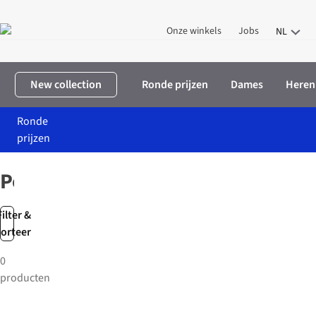
Onze winkels
Jobs
NL
New collection
Ronde prijzen
Dames
Heren
Ronde
prijzen
Home
Merken
Pockies
Pockies
Filter &
sorteer
0
producten