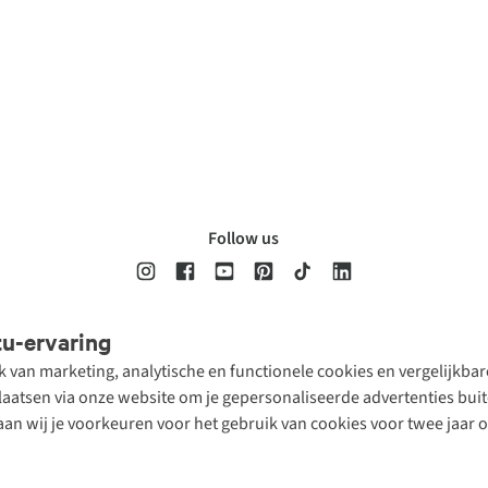
Follow us
tu-ervaring
Disclaimer
Privacy Policy
Algemene voorwaarden
Cookie Policy
ik van marketing, analytische en functionele cookies en vergelijkb
atsen via onze website om je gepersonaliseerde advertenties buite
aan wij je voorkeuren voor het gebruik van cookies voor twee jaar 