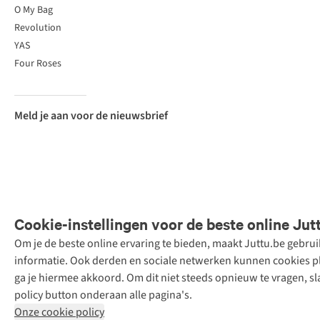
O My Bag
Revolution
YAS
Four Roses
Meld je aan voor de nieuwsbrief
Cookie-instellingen voor de beste online Jut
Om je de beste online ervaring te bieden, maakt Juttu.be gebru
Retail Concepts
informatie. Ook derden en sociale netwerken kunnen cookies pla
N.V.,
ga je hiermee akkoord. Om dit niet steeds opnieuw te vragen, sl
Smallandlaan
policy button onderaan alle pagina's.
9, 2660
Onze cookie policy