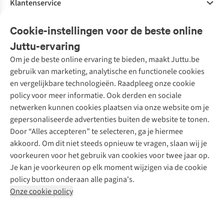
Klantenservice
Veelgestelde vragen
Cookie-instellingen voor de beste online
Onze diensten
Bestellen
Juttu-ervaring
Betalen
Tweedehands - ReJUsed
Om je de beste online ervaring te bieden, maakt Juttu.be
Juttu
10% studentenkorting
Kledingatelier
gebruik van marketing, analytische en functionele cookies
Klarna - achteraf betalen
Personal shopping
Over ons
en vergelijkbare technologieën. Raadpleeg onze cookie
Levering
Merken
Textielbox
Juttu Friends
policy voor meer informatie. Ook derden en sociale
Retourneren
Events / workshops
Inspiratie
netwerken kunnen cookies plaatsen via onze website om je
Nathalie Vleeschouwer
Bestelling herroepen
Werken bij Juttu
gepersonaliseerde advertenties buiten de website te tonen.
Selected dames
Garantie
Meld je aan voor de nieuwsbrief
Onze winkels
Door “Alles accepteren” te selecteren, ga je hiermee
HKLiving
Contact
akkoord. Om dit niet steeds opnieuw te vragen, slaan wij je
De wereld van Juttu
Dickies
Follow us
voorkeuren voor het gebruik van cookies voor twee jaar op.
Verantwoord ondernemen
Sessùn
Je kan je voorkeuren op elk moment wijzigen via de cookie
Toegankelijkheidsverklaring
Strom
policy button onderaan alle pagina's.
O My Bag
Onze cookie policy
Revolution
Disclaimer
Privacy Policy
Algemene voorwaarden
YAS
Cookie Policy
Four Roses