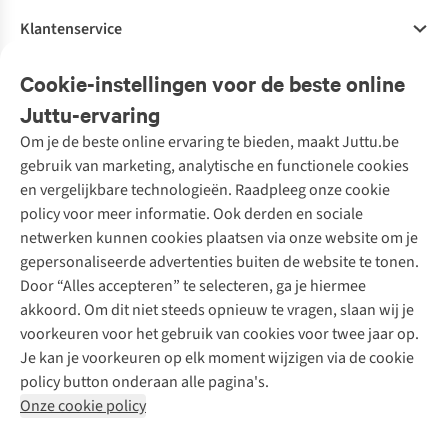
Klantenservice
Veelgestelde vragen
Cookie-instellingen voor de beste online
Onze diensten
Bestellen
Juttu-ervaring
Betalen
Tweedehands - ReJUsed
Om je de beste online ervaring te bieden, maakt Juttu.be
Juttu
10% studentenkorting
Kledingatelier
gebruik van marketing, analytische en functionele cookies
Klarna - achteraf betalen
Personal shopping
Over ons
en vergelijkbare technologieën. Raadpleeg onze cookie
Levering
Merken
Textielbox
Juttu Friends
policy voor meer informatie. Ook derden en sociale
Retourneren
Events / workshops
Inspiratie
netwerken kunnen cookies plaatsen via onze website om je
Nathalie Vleeschouwer
Bestelling herroepen
Werken bij Juttu
gepersonaliseerde advertenties buiten de website te tonen.
Selected dames
Garantie
Meld je aan voor de nieuwsbrief
Onze winkels
Door “Alles accepteren” te selecteren, ga je hiermee
HKLiving
Contact
akkoord. Om dit niet steeds opnieuw te vragen, slaan wij je
De wereld van Juttu
Dickies
Follow us
voorkeuren voor het gebruik van cookies voor twee jaar op.
Verantwoord ondernemen
Sessùn
Je kan je voorkeuren op elk moment wijzigen via de cookie
Toegankelijkheidsverklaring
Strom
policy button onderaan alle pagina's.
O My Bag
Onze cookie policy
Revolution
Disclaimer
Privacy Policy
Algemene voorwaarden
YAS