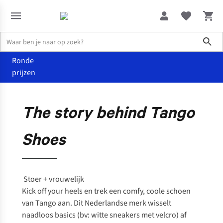
Sho
Ronde
prijzen
Tango Shoes
About Tango
The story behind
Tango
Shoes
Stoer + vrouwelijk
Kick off your heels
en trek een
comfy,
coole schoen
van Tango aan. Dit Nederlandse merk wisselt
naadloos basics (bv: witte sneakers met velcro) af