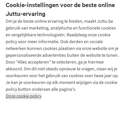
Veelgestelde vragen
Cookie-instellingen voor de beste online
Onze diensten
Bestellen
Juttu-ervaring
Betalen
Tweedehands - ReJUsed
Om je de beste online ervaring te bieden, maakt Juttu.be
Juttu
10% studentenkorting
Kledingatelier
gebruik van marketing, analytische en functionele cookies
Klarna - achteraf betalen
Personal shopping
Over ons
en vergelijkbare technologieën. Raadpleeg onze cookie
Levering
Merken
Textielbox
Juttu Friends
policy voor meer informatie. Ook derden en sociale
Retourneren
Events / workshops
Inspiratie
netwerken kunnen cookies plaatsen via onze website om je
Nathalie Vleeschouwer
Bestelling herroepen
Werken bij Juttu
gepersonaliseerde advertenties buiten de website te tonen.
Selected dames
Garantie
Meld je aan voor de nieuwsbrief
Onze winkels
Door “Alles accepteren” te selecteren, ga je hiermee
HKLiving
Contact
akkoord. Om dit niet steeds opnieuw te vragen, slaan wij je
De wereld van Juttu
Dickies
Follow us
voorkeuren voor het gebruik van cookies voor twee jaar op.
Verantwoord ondernemen
Sessùn
Je kan je voorkeuren op elk moment wijzigen via de cookie
Toegankelijkheidsverklaring
Strom
policy button onderaan alle pagina's.
O My Bag
Onze cookie policy
Revolution
Disclaimer
Privacy Policy
Algemene voorwaarden
YAS
Cookie Policy
Four Roses
Retail Concepts N.V.,
Smallandlaan 9,
2660 Hoboken