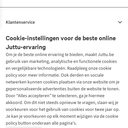
Klantenservice
Veelgestelde vragen
Cookie-instellingen voor de beste online
Onze diensten
Bestellen
Juttu-ervaring
Betalen
Tweedehands - ReJUsed
Om je de beste online ervaring te bieden, maakt Juttu.be
Juttu
10% studentenkorting
Kledingatelier
gebruik van marketing, analytische en functionele cookies
Klarna - achteraf betalen
Personal shopping
Over ons
en vergelijkbare technologieën. Raadpleeg onze cookie
Levering
Merken
Textielbox
Juttu Friends
policy voor meer informatie. Ook derden en sociale
Retourneren
Events / workshops
Inspiratie
netwerken kunnen cookies plaatsen via onze website om je
Nathalie Vleeschouwer
Bestelling herroepen
Werken bij Juttu
gepersonaliseerde advertenties buiten de website te tonen.
Selected dames
Garantie
Meld je aan voor de nieuwsbrief
Onze winkels
Door “Alles accepteren” te selecteren, ga je hiermee
HKLiving
Contact
akkoord. Om dit niet steeds opnieuw te vragen, slaan wij je
De wereld van Juttu
Dickies
Follow us
voorkeuren voor het gebruik van cookies voor twee jaar op.
Verantwoord ondernemen
Sessùn
Je kan je voorkeuren op elk moment wijzigen via de cookie
Toegankelijkheidsverklaring
Strom
policy button onderaan alle pagina's.
O My Bag